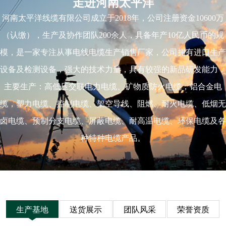
走进河南太平洋
河南太平洋线缆有限公司成立于2018年，公司注册资金10600万
（认缴），生产及协作团队200余人，具备年产10亿人民币的规
模，是一家专注从事电线电缆生产销售厂家，公司拥有进口生产
设备及检测设备，强大的技术力量，具有较强的新品研发能力，
主要生产：高低压交联电力电缆、矿物质防火电缆，铝合金电
缆，塑力电缆、控制电缆、架空导线、阻燃、耐火电缆、低烟无
卤电缆、预制分支电缆、屏蔽电缆、耐高温电缆、环保电缆及各
种特种电缆产品。
生产基地
送货展示
团队风采
荣誉资质