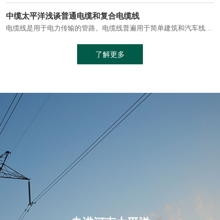
电缆通常埋设在地下或敷设在管道中，避免了架空线路可能带来的触电风险。
中缆太平洋浅谈普通电缆和复合电缆线
电缆线是用于电力传输的管路。电缆线普遍用于简单建筑和汽车线材，作为能源输送缆线，电缆线的复杂结构勿庸置疑。根据目标功能，电缆线具有以下一些特点：建筑用和车用线材要求轻质、大批量生产、价格低廉、具有相当的电学和力学性能和长时间的耐老化性能；工业用线材必须具有符合客户要求的性能；
加工工艺制成的。与传统的铜芯电缆相比，铝合金电缆具有诸多优点
了解更多