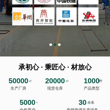
承初心 · 秉匠心 · 材放心
50000
20000
1000
㎡
㎡
种
生产厂房
现货仓库
产品类型
5000
30
+
余条
合作用户
电线电缆生产设备