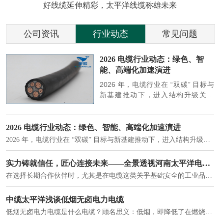
好线缆延伸精彩，太平洋线缆称雄未来
公司资讯
行业动态
常见问题
参
2026 电缆行业动态：绿色、智
能、高端化加速演进
端
2026 年，电缆行业在 “双碳” 目标与
筑
新基建推动下，进入结构升级关键
政
期，呈现绿色化、智能化、高端化三
房
大清晰趋势，市场格局持续优化。
2026 电缆行业动态：绿色、智能、高端化加速演进
2026 年，电缆行业在 “双碳” 目标与新基建推动下，进入结构升级关键期，呈现绿色化、智能化、高端化三大清晰趋势，市场格局持续优化。
建筑供电系统、住宅小区入户主线、市政工程路灯与景观供电、数据中心机房列头柜供电等。
实力铸就信任，匠心连接未来——全景透视河南太平洋电缆厂
在选择长期合作伙伴时，尤其是在电缆这类关乎基础安全的工业品上，供应商的“内在实力”远比一纸报价单更重要。今天，我们邀请您“云参观”河南太平洋电缆厂，透过每一个细节，看我们如何将“可靠”二字，铸入每一米电缆。
电力电缆作为配电系统的 "毛细血管"，承担着从变压器到终端用电设备的电力传输重任。
中缆太平洋浅谈低烟无卤电力电缆
低烟无卤电力电缆是什么电缆？顾名思义：低烟，即降低了在燃烧时有害物体的产生；卤素对于人体来说是一种有毒气体，无卤就是没有毒气体的释放，通常是针对电缆遇火灾时而言的。低烟无卤电力电缆又可以称之为环保电缆，低烟无卤电缆大多数用于医院和对环境卫生要求比较严格的地方。