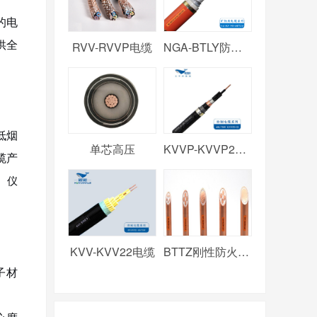
的电
供全
RVV-RVVP电缆
NGA-BTLY防火电缆
低烟
单芯高压
KVVP-KVVP2电缆
缆产
、
仪
KVV-KVV22电缆
BTTZ刚性防火电缆
子材