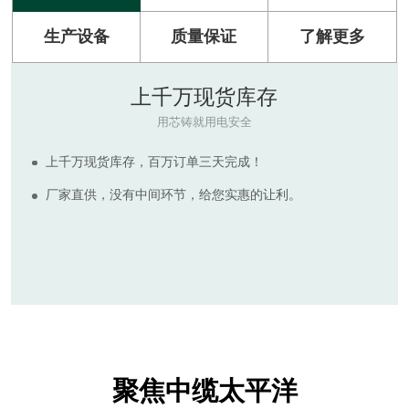
生产设备
质量保证
了解更多
原材料
RAW MATERIAL
河南太平洋电缆拥有多套现代化电缆生产设备，产品符合
ISO9001:2015质量管理体系标准。
生产所需的绝缘及护套电缆原料质量可靠，为客户提供质
量更高，价格实惠的电线电缆产品，拒绝非标诱惑，倡导国
标保检。
聚焦中缆太平洋