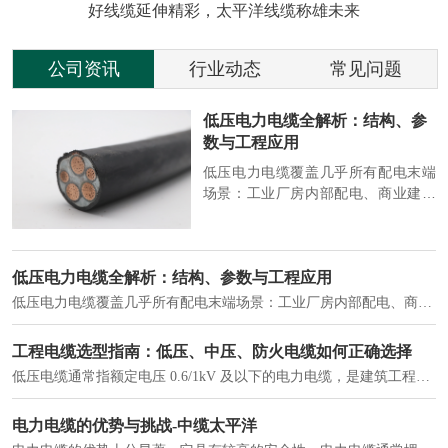
好线缆延伸精彩，太平洋线缆称雄未来
公司资讯
行业动态
常见问题
参
2026 电缆行业动态：绿色、智
能、高端化加速演进
端
2026 年，电缆行业在 “双碳” 目标与
筑
新基建推动下，进入结构升级关键
政
期，呈现绿色化、智能化、高端化三
房
大清晰趋势，市场格局持续优化。
2026 电缆行业动态：绿色、智能、高端化加速演进
2026 年，电缆行业在 “双碳” 目标与新基建推动下，进入结构升级关键期，呈现绿色化、智能化、高端化三大清晰趋势，市场格局持续优化。
建筑供电系统、住宅小区入户主线、市政工程路灯与景观供电、数据中心机房列头柜供电等。
实力铸就信任，匠心连接未来——全景透视河南太平洋电缆厂
在选择长期合作伙伴时，尤其是在电缆这类关乎基础安全的工业品上，供应商的“内在实力”远比一纸报价单更重要。今天，我们邀请您“云参观”河南太平洋电缆厂，透过每一个细节，看我们如何将“可靠”二字，铸入每一米电缆。
电力电缆作为配电系统的 "毛细血管"，承担着从变压器到终端用电设备的电力传输重任。
中缆太平洋浅谈低烟无卤电力电缆
低烟无卤电力电缆是什么电缆？顾名思义：低烟，即降低了在燃烧时有害物体的产生；卤素对于人体来说是一种有毒气体，无卤就是没有毒气体的释放，通常是针对电缆遇火灾时而言的。低烟无卤电力电缆又可以称之为环保电缆，低烟无卤电缆大多数用于医院和对环境卫生要求比较严格的地方。