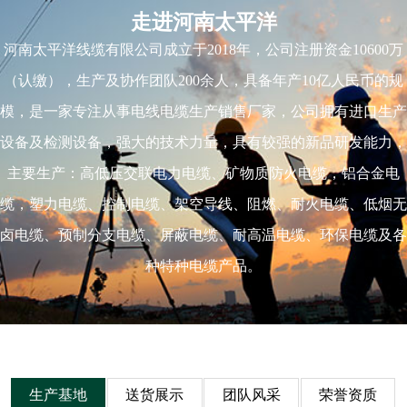
走进河南太平洋
河南太平洋线缆有限公司成立于2018年，公司注册资金10600万
（认缴），生产及协作团队200余人，具备年产10亿人民币的规
模，是一家专注从事电线电缆生产销售厂家，公司拥有进口生产
设备及检测设备，强大的技术力量，具有较强的新品研发能力，
主要生产：高低压交联电力电缆、矿物质防火电缆，铝合金电
缆，塑力电缆、控制电缆、架空导线、阻燃、耐火电缆、低烟无
卤电缆、预制分支电缆、屏蔽电缆、耐高温电缆、环保电缆及各
种特种电缆产品。
生产基地
送货展示
团队风采
荣誉资质