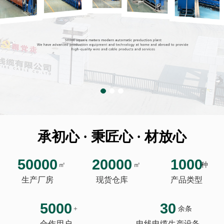
承初心 · 秉匠心 · 材放心
50000
20000
1000
㎡
㎡
种
生产厂房
现货仓库
产品类型
5000
30
+
余条
合作用户
电线电缆生产设备