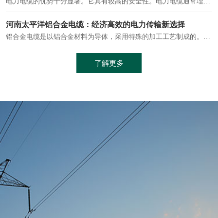
电缆通常埋设在地下或敷设在管道中，避免了架空线路可能带来的触电风险。
中缆太平洋浅谈普通电缆和复合电缆线
电缆线是用于电力传输的管路。电缆线普遍用于简单建筑和汽车线材，作为能源输送缆线，电缆线的复杂结构勿庸置疑。根据目标功能，电缆线具有以下一些特点：建筑用和车用线材要求轻质、大批量生产、价格低廉、具有相当的电学和力学性能和长时间的耐老化性能；工业用线材必须具有符合客户要求的性能；
加工工艺制成的。与传统的铜芯电缆相比，铝合金电缆具有诸多优点
了解更多