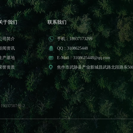
关于我们
联系我们
公司简介
手机：18937173299
新闻资讯
QQ：3108625448
生产基地
E-Mail：3108625448@qq.com
荣誉资质
焦作市武陟县产业新城昌武路北段路东50
19037507号-2