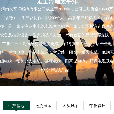
走进河南太平洋
河南太平洋线缆有限公司成立于2018年，公司注册资金10600万
（认缴），生产及协作团队200余人，具备年产10亿人民币的规
模，是一家专注从事电线电缆生产销售厂家，公司拥有进口生产
设备及检测设备，强大的技术力量，具有较强的新品研发能力，
主要生产：高低压交联电力电缆、矿物质防火电缆，铝合金电
缆，塑力电缆、控制电缆、架空导线、阻燃、耐火电缆、低烟无
卤电缆、预制分支电缆、屏蔽电缆、耐高温电缆、环保电缆及各
种特种电缆产品。
生产基地
送货展示
团队风采
荣誉资质