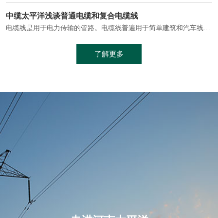
电缆通常埋设在地下或敷设在管道中，避免了架空线路可能带来的触电风险。
中缆太平洋浅谈普通电缆和复合电缆线
电缆线是用于电力传输的管路。电缆线普遍用于简单建筑和汽车线材，作为能源输送缆线，电缆线的复杂结构勿庸置疑。根据目标功能，电缆线具有以下一些特点：建筑用和车用线材要求轻质、大批量生产、价格低廉、具有相当的电学和力学性能和长时间的耐老化性能；工业用线材必须具有符合客户要求的性能；
加工工艺制成的。与传统的铜芯电缆相比，铝合金电缆具有诸多优点
了解更多