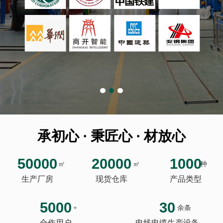
承初心 · 秉匠心 · 材放心
50000
20000
1000
㎡
㎡
种
生产厂房
现货仓库
产品类型
5000
30
+
余条
合作用户
电线电缆生产设备