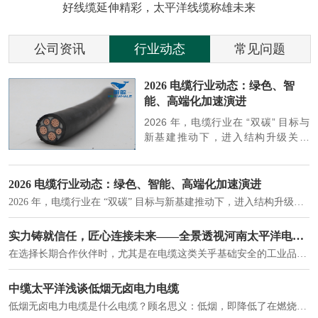
好线缆延伸精彩，太平洋线缆称雄未来
公司资讯
行业动态
常见问题
参
2026 电缆行业动态：绿色、智
能、高端化加速演进
端
2026 年，电缆行业在 “双碳” 目标与
筑
新基建推动下，进入结构升级关键
政
期，呈现绿色化、智能化、高端化三
房
大清晰趋势，市场格局持续优化。
2026 电缆行业动态：绿色、智能、高端化加速演进
2026 年，电缆行业在 “双碳” 目标与新基建推动下，进入结构升级关键期，呈现绿色化、智能化、高端化三大清晰趋势，市场格局持续优化。
建筑供电系统、住宅小区入户主线、市政工程路灯与景观供电、数据中心机房列头柜供电等。
实力铸就信任，匠心连接未来——全景透视河南太平洋电缆厂
在选择长期合作伙伴时，尤其是在电缆这类关乎基础安全的工业品上，供应商的“内在实力”远比一纸报价单更重要。今天，我们邀请您“云参观”河南太平洋电缆厂，透过每一个细节，看我们如何将“可靠”二字，铸入每一米电缆。
电力电缆作为配电系统的 "毛细血管"，承担着从变压器到终端用电设备的电力传输重任。
中缆太平洋浅谈低烟无卤电力电缆
低烟无卤电力电缆是什么电缆？顾名思义：低烟，即降低了在燃烧时有害物体的产生；卤素对于人体来说是一种有毒气体，无卤就是没有毒气体的释放，通常是针对电缆遇火灾时而言的。低烟无卤电力电缆又可以称之为环保电缆，低烟无卤电缆大多数用于医院和对环境卫生要求比较严格的地方。