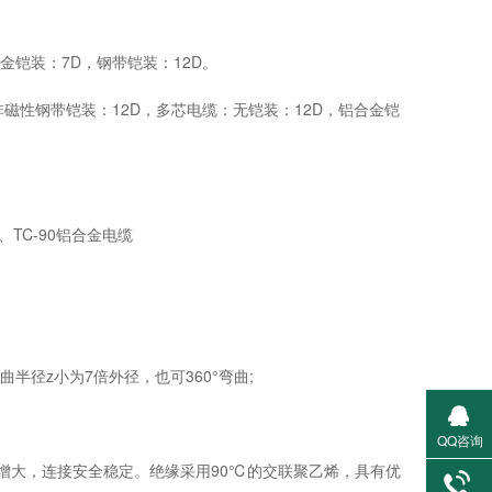
铠装：7D，钢带铠装：12D。
磁性钢带铠装：12D，多芯电缆：无铠装：12D，铝合金铠
、TC-90铝合金电缆
径z小为7倍外径，也可360°弯曲;
QQ咨询
增大，连接安全稳定。绝缘采用90℃的交联聚乙烯，具有优