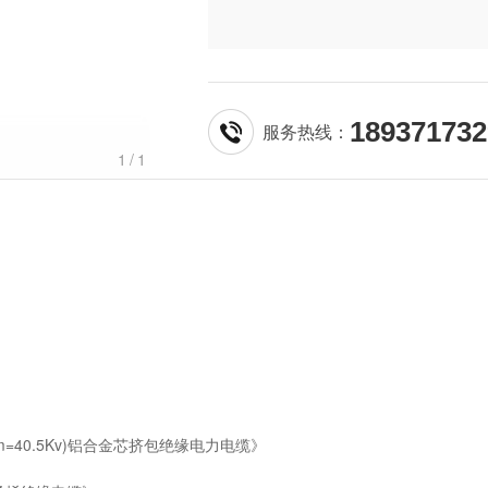
189371732
服务热线：
1
/1
V(Um=40.5Kv)铝合金芯挤包绝缘电力电缆》