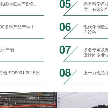
05
条 电线电缆生产设备。
拥有科学严
度，有效进
06
000多种产品型号！
现代化制造
产设备
07
年设计产能
多名专家及
设计的专业
08
SO9001:2015质
上千万现货