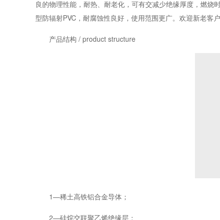
良的物理性能，耐热、耐老化，可有交减少绝缘厚度，燃烧
型防辐射PVC，耐腐蚀性良好，使用范围更广。欢迎新老客户选购：
产品结构 / product structure
1—稀土高铁铝合金导体；
2—硅烷交联聚乙烯绝缘层；