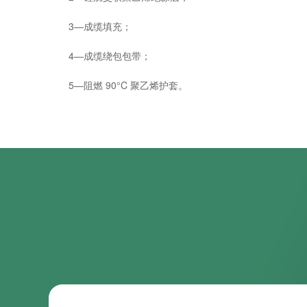
3—成缆填充；
4—成缆绕包包带；
5—阻燃 90°C 聚乙烯护套。