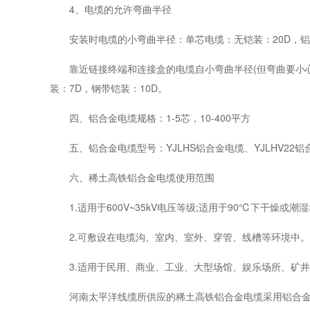
4、电缆的允许弯曲半径
安装时电缆的小弯曲半径：单芯电缆：无铠装：20D，铝合金
靠近链接终端和连接盒的电缆自小弯曲半径(但弯曲要小心控制
装：7D，钢带铠装：10D。
四、铝合金电缆规格：1-5芯，10-400平方
五、铝合金电缆型号：YJLHS铝合金电缆、YJLHV22铝合金
六、稀土高铁铝合金电缆使用范围
1.适用于600V~35kV电压等级;适用于90℃下干燥或潮湿
2.可敷设在电缆沟、室内、室外、穿管、线槽等环境中。可
3.适用于民用、商业、工业、大型场馆、娱乐场所、矿井
河南太平洋线缆所供应的稀土高铁铝合金电缆采用铝合金AA