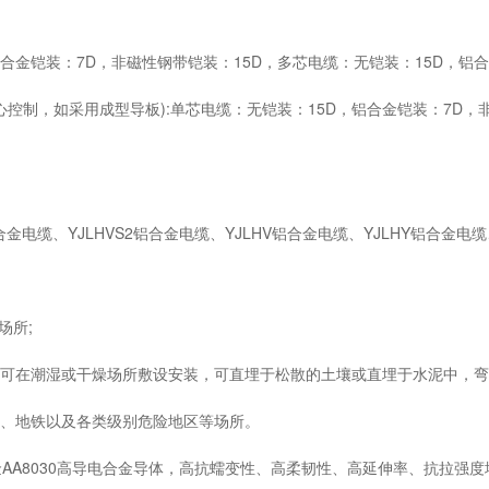
铠装：7D，非磁性钢带铠装：15D，多芯电缆：无铠装：15D，铝合金
，如采用成型导板):单芯电缆：无铠装：15D，铝合金铠装：7D，非
电缆、YJLHVS2铝合金电缆、YJLHV铝合金电缆、YJLHY铝合金电缆
场所;
在潮湿或干燥场所敷设安装，可直埋于松散的土壤或直埋于水泥中，弯曲半
、地铁以及各类级别危险地区等场所。
8030高导电合金导体，高抗蠕变性、高柔韧性、高延伸率、抗拉强度