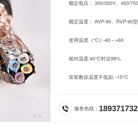
额定电压： 300/300V、450/750V
额定温度： AVP-90、RVP-90
使用温度（℃): -40～+60
相对温度:40℃时达98%
安装敷设温度不低如: -15℃
充许小弯曲半径:室内不小于5倍,
189371732
服务热线：
1
/1