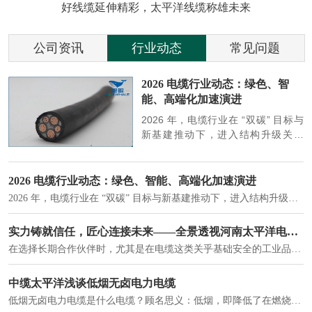
好线缆延伸精彩，太平洋线缆称雄未来
公司资讯
行业动态
常见问题
参
2026 电缆行业动态：绿色、智
能、高端化加速演进
端
2026 年，电缆行业在 “双碳” 目标与
筑
新基建推动下，进入结构升级关键
政
期，呈现绿色化、智能化、高端化三
房
大清晰趋势，市场格局持续优化。
2026 电缆行业动态：绿色、智能、高端化加速演进
2026 年，电缆行业在 “双碳” 目标与新基建推动下，进入结构升级关键期，呈现绿色化、智能化、高端化三大清晰趋势，市场格局持续优化。
建筑供电系统、住宅小区入户主线、市政工程路灯与景观供电、数据中心机房列头柜供电等。
实力铸就信任，匠心连接未来——全景透视河南太平洋电缆厂
在选择长期合作伙伴时，尤其是在电缆这类关乎基础安全的工业品上，供应商的“内在实力”远比一纸报价单更重要。今天，我们邀请您“云参观”河南太平洋电缆厂，透过每一个细节，看我们如何将“可靠”二字，铸入每一米电缆。
电力电缆作为配电系统的 "毛细血管"，承担着从变压器到终端用电设备的电力传输重任。
中缆太平洋浅谈低烟无卤电力电缆
低烟无卤电力电缆是什么电缆？顾名思义：低烟，即降低了在燃烧时有害物体的产生；卤素对于人体来说是一种有毒气体，无卤就是没有毒气体的释放，通常是针对电缆遇火灾时而言的。低烟无卤电力电缆又可以称之为环保电缆，低烟无卤电缆大多数用于医院和对环境卫生要求比较严格的地方。