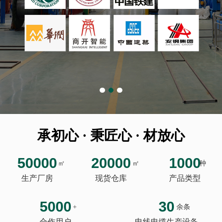
承初心 · 秉匠心 · 材放心
50000
20000
1000
㎡
㎡
种
生产厂房
现货仓库
产品类型
5000
30
+
余条
合作用户
电线电缆生产设备