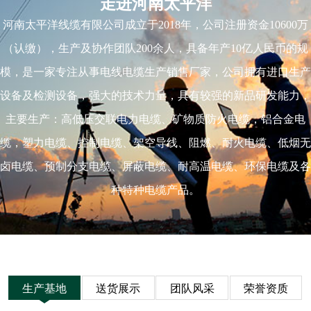
走进河南太平洋
河南太平洋线缆有限公司成立于2018年，公司注册资金10600万
（认缴），生产及协作团队200余人，具备年产10亿人民币的规
模，是一家专注从事电线电缆生产销售厂家，公司拥有进口生产
设备及检测设备，强大的技术力量，具有较强的新品研发能力，
主要生产：高低压交联电力电缆、矿物质防火电缆，铝合金电
缆，塑力电缆、控制电缆、架空导线、阻燃、耐火电缆、低烟无
卤电缆、预制分支电缆、屏蔽电缆、耐高温电缆、环保电缆及各
种特种电缆产品。
生产基地
送货展示
团队风采
荣誉资质