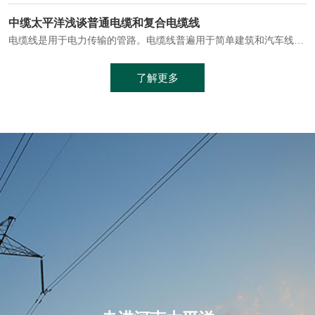
电缆通常埋设在地下或敷设在管道中，避免了架空线路可能带来的触电风险。
中缆太平洋浅谈普通电缆和复合电缆线
电缆线是用于电力传输的管路。电缆线普遍用于简单建筑和汽车线材，作为能源输送缆线，电缆线的复杂结构勿庸置疑。根据目标功能，电缆线具有以下一些特点：建筑用和车用线材要求轻质、大批量生产、价格低廉、具有相当的电学和力学性能和长时间的耐老化性能；工业用线材必须具有符合客户要求的性能；
加工工艺制成的。与传统的铜芯电缆相比，铝合金电缆具有诸多优点
了解更多