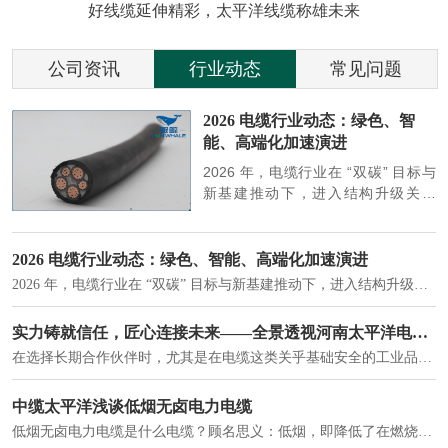
好线缆延伸精彩，太平洋线缆称雄未来
公司资讯
行业动态
常见问题
参
2026 电缆行业动态：绿色、智
能、高端化加速演进
端
2026 年，电缆行业在 “双碳” 目标与
筑
新基建推动下，进入结构升级关键
政
期，呈现绿色化、智能化、高端化三
房
大清晰趋势，市场格局持续优化。
2026 电缆行业动态：绿色、智能、高端化加速演进
2026 年，电缆行业在 “双碳” 目标与新基建推动下，进入结构升级关键期，呈现绿色化、智能化、高端化三大清晰趋势，市场格局持续优化。
建筑供电系统、住宅小区入户主线、市政工程路灯与景观供电、数据中心机房列头柜供电等。
实力铸就信任，匠心连接未来——全景透视河南太平洋电缆厂
在选择长期合作伙伴时，尤其是在电缆这类关乎基础安全的工业品上，供应商的“内在实力”远比一纸报价单更重要。今天，我们邀请您“云参观”河南太平洋电缆厂，透过每一个细节，看我们如何将“可靠”二字，铸入每一米电缆。
电力电缆作为配电系统的 "毛细血管"，承担着从变压器到终端用电设备的电力传输重任。
中缆太平洋浅谈低烟无卤电力电缆
低烟无卤电力电缆是什么电缆？顾名思义：低烟，即降低了在燃烧时有害物体的产生；卤素对于人体来说是一种有毒气体，无卤就是没有毒气体的释放，通常是针对电缆遇火灾时而言的。低烟无卤电力电缆又可以称之为环保电缆，低烟无卤电缆大多数用于医院和对环境卫生要求比较严格的地方。