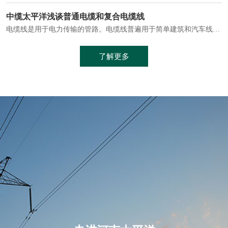
电缆通常埋设在地下或敷设在管道中，避免了架空线路可能带来的触电风险。
中缆太平洋浅谈普通电缆和复合电缆线
电缆线是用于电力传输的管路。电缆线普遍用于简单建筑和汽车线材，作为能源输送缆线，电缆线的复杂结构勿庸置疑。根据目标功能，电缆线具有以下一些特点：建筑用和车用线材要求轻质、大批量生产、价格低廉、具有相当的电学和力学性能和长时间的耐老化性能；工业用线材必须具有符合客户要求的性能；
加工工艺制成的。与传统的铜芯电缆相比，铝合金电缆具有诸多优点
了解更多