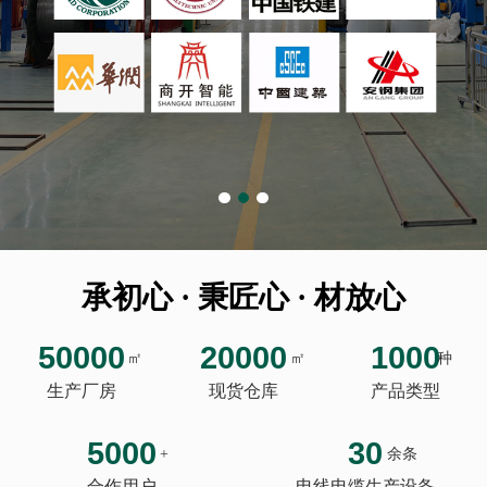
承初心 · 秉匠心 · 材放心
50000
20000
1000
㎡
㎡
种
生产厂房
现货仓库
产品类型
5000
30
+
余条
合作用户
电线电缆生产设备