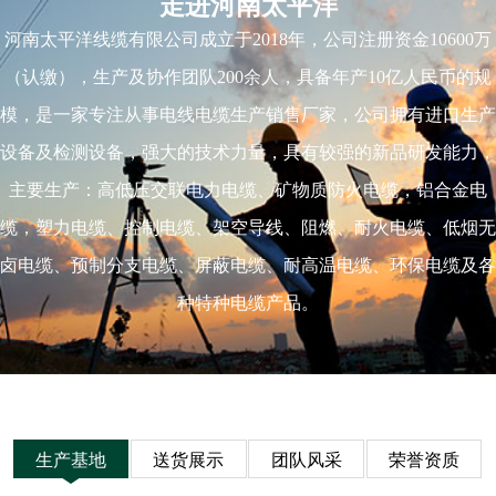
走进河南太平洋
河南太平洋线缆有限公司成立于2018年，公司注册资金10600万
（认缴），生产及协作团队200余人，具备年产10亿人民币的规
模，是一家专注从事电线电缆生产销售厂家，公司拥有进口生产
设备及检测设备，强大的技术力量，具有较强的新品研发能力，
主要生产：高低压交联电力电缆、矿物质防火电缆，铝合金电
缆，塑力电缆、控制电缆、架空导线、阻燃、耐火电缆、低烟无
卤电缆、预制分支电缆、屏蔽电缆、耐高温电缆、环保电缆及各
种特种电缆产品。
生产基地
送货展示
团队风采
荣誉资质