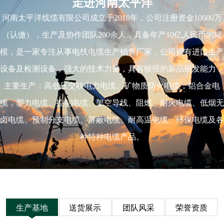
走进河南太平洋
河南太平洋线缆有限公司成立于2018年，公司注册资金10600万
（认缴），生产及协作团队200余人，具备年产10亿人民币的规
模，是一家专注从事电线电缆生产销售厂家，公司拥有进口生产
设备及检测设备，强大的技术力量，具有较强的新品研发能力，
主要生产：高低压交联电力电缆、矿物质防火电缆，铝合金电
缆，塑力电缆、控制电缆、架空导线、阻燃、耐火电缆、低烟无
卤电缆、预制分支电缆、屏蔽电缆、耐高温电缆、环保电缆及各
种特种电缆产品。
生产基地
送货展示
团队风采
荣誉资质