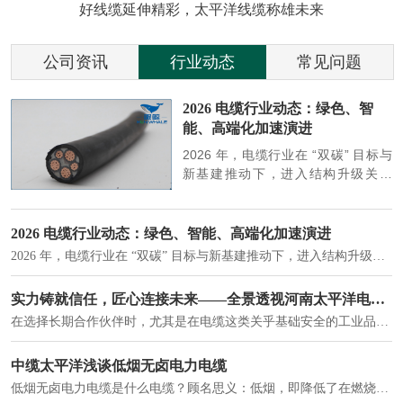
好线缆延伸精彩，太平洋线缆称雄未来
公司资讯
行业动态
常见问题
参
2026 电缆行业动态：绿色、智
能、高端化加速演进
端
2026 年，电缆行业在 “双碳” 目标与
筑
新基建推动下，进入结构升级关键
政
期，呈现绿色化、智能化、高端化三
房
大清晰趋势，市场格局持续优化。
2026 电缆行业动态：绿色、智能、高端化加速演进
2026 年，电缆行业在 “双碳” 目标与新基建推动下，进入结构升级关键期，呈现绿色化、智能化、高端化三大清晰趋势，市场格局持续优化。
建筑供电系统、住宅小区入户主线、市政工程路灯与景观供电、数据中心机房列头柜供电等。
实力铸就信任，匠心连接未来——全景透视河南太平洋电缆厂
在选择长期合作伙伴时，尤其是在电缆这类关乎基础安全的工业品上，供应商的“内在实力”远比一纸报价单更重要。今天，我们邀请您“云参观”河南太平洋电缆厂，透过每一个细节，看我们如何将“可靠”二字，铸入每一米电缆。
电力电缆作为配电系统的 "毛细血管"，承担着从变压器到终端用电设备的电力传输重任。
中缆太平洋浅谈低烟无卤电力电缆
低烟无卤电力电缆是什么电缆？顾名思义：低烟，即降低了在燃烧时有害物体的产生；卤素对于人体来说是一种有毒气体，无卤就是没有毒气体的释放，通常是针对电缆遇火灾时而言的。低烟无卤电力电缆又可以称之为环保电缆，低烟无卤电缆大多数用于医院和对环境卫生要求比较严格的地方。