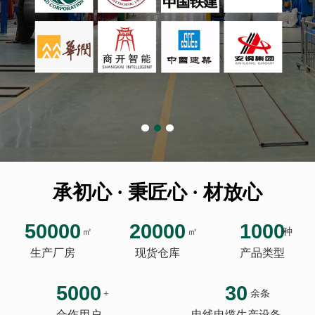
承初心 · 秉匠心 · 材放心
50000
20000
1000
㎡
㎡
种
生产厂房
现货仓库
产品类型
5000
30
+
余条
合作用户
电线电缆生产设备