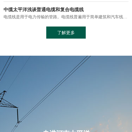
电缆通常埋设在地下或敷设在管道中，避免了架空线路可能带来的触电风险。
中缆太平洋浅谈普通电缆和复合电缆线
电缆线是用于电力传输的管路。电缆线普遍用于简单建筑和汽车线材，作为能源输送缆线，电缆线的复杂结构勿庸置疑。根据目标功能，电缆线具有以下一些特点：建筑用和车用线材要求轻质、大批量生产、价格低廉、具有相当的电学和力学性能和长时间的耐老化性能；工业用线材必须具有符合客户要求的性能；
加工工艺制成的。与传统的铜芯电缆相比，铝合金电缆具有诸多优点
了解更多