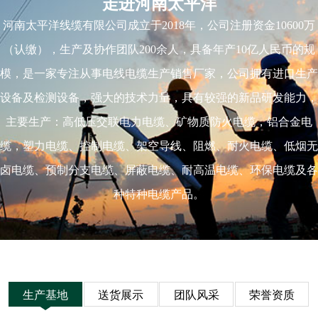
走进河南太平洋
河南太平洋线缆有限公司成立于2018年，公司注册资金10600万
（认缴），生产及协作团队200余人，具备年产10亿人民币的规
模，是一家专注从事电线电缆生产销售厂家，公司拥有进口生产
设备及检测设备，强大的技术力量，具有较强的新品研发能力，
主要生产：高低压交联电力电缆、矿物质防火电缆，铝合金电
缆，塑力电缆、控制电缆、架空导线、阻燃、耐火电缆、低烟无
卤电缆、预制分支电缆、屏蔽电缆、耐高温电缆、环保电缆及各
种特种电缆产品。
生产基地
送货展示
团队风采
荣誉资质