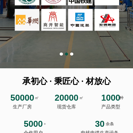
承初心 · 秉匠心 · 材放心
50000
20000
1000
㎡
㎡
种
生产厂房
现货仓库
产品类型
5000
30
+
余条
合作用户
电线电缆生产设备