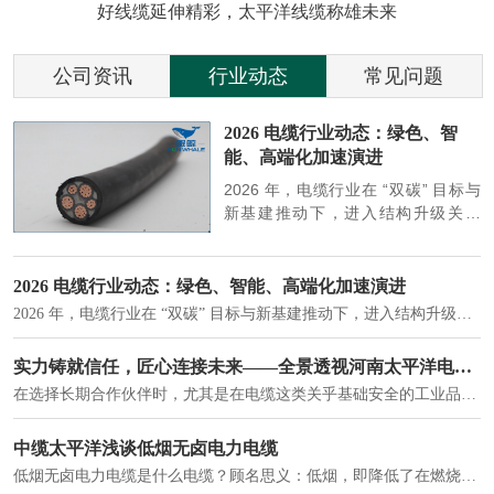
好线缆延伸精彩，太平洋线缆称雄未来
公司资讯
行业动态
常见问题
参
2026 电缆行业动态：绿色、智
能、高端化加速演进
端
2026 年，电缆行业在 “双碳” 目标与
筑
新基建推动下，进入结构升级关键
政
期，呈现绿色化、智能化、高端化三
房
大清晰趋势，市场格局持续优化。
2026 电缆行业动态：绿色、智能、高端化加速演进
2026 年，电缆行业在 “双碳” 目标与新基建推动下，进入结构升级关键期，呈现绿色化、智能化、高端化三大清晰趋势，市场格局持续优化。
建筑供电系统、住宅小区入户主线、市政工程路灯与景观供电、数据中心机房列头柜供电等。
实力铸就信任，匠心连接未来——全景透视河南太平洋电缆厂
在选择长期合作伙伴时，尤其是在电缆这类关乎基础安全的工业品上，供应商的“内在实力”远比一纸报价单更重要。今天，我们邀请您“云参观”河南太平洋电缆厂，透过每一个细节，看我们如何将“可靠”二字，铸入每一米电缆。
电力电缆作为配电系统的 "毛细血管"，承担着从变压器到终端用电设备的电力传输重任。
中缆太平洋浅谈低烟无卤电力电缆
低烟无卤电力电缆是什么电缆？顾名思义：低烟，即降低了在燃烧时有害物体的产生；卤素对于人体来说是一种有毒气体，无卤就是没有毒气体的释放，通常是针对电缆遇火灾时而言的。低烟无卤电力电缆又可以称之为环保电缆，低烟无卤电缆大多数用于医院和对环境卫生要求比较严格的地方。