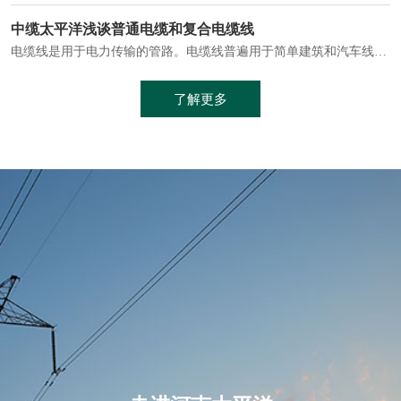
电缆通常埋设在地下或敷设在管道中，避免了架空线路可能带来的触电风险。
中缆太平洋浅谈普通电缆和复合电缆线
电缆线是用于电力传输的管路。电缆线普遍用于简单建筑和汽车线材，作为能源输送缆线，电缆线的复杂结构勿庸置疑。根据目标功能，电缆线具有以下一些特点：建筑用和车用线材要求轻质、大批量生产、价格低廉、具有相当的电学和力学性能和长时间的耐老化性能；工业用线材必须具有符合客户要求的性能；
加工工艺制成的。与传统的铜芯电缆相比，铝合金电缆具有诸多优点
了解更多