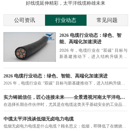
好线缆延伸精彩，太平洋线缆称雄未来
公司资讯
行业动态
常见问题
参
2026 电缆行业动态：绿色、智
能、高端化加速演进
端
2026 年，电缆行业在 “双碳” 目标与
筑
新基建推动下，进入结构升级关键
政
期，呈现绿色化、智能化、高端化三
房
大清晰趋势，市场格局持续优化。
2026 电缆行业动态：绿色、智能、高端化加速演进
2026 年，电缆行业在 “双碳” 目标与新基建推动下，进入结构升级关键期，呈现绿色化、智能化、高端化三大清晰趋势，市场格局持续优化。
建筑供电系统、住宅小区入户主线、市政工程路灯与景观供电、数据中心机房列头柜供电等。
实力铸就信任，匠心连接未来——全景透视河南太平洋电缆厂
在选择长期合作伙伴时，尤其是在电缆这类关乎基础安全的工业品上，供应商的“内在实力”远比一纸报价单更重要。今天，我们邀请您“云参观”河南太平洋电缆厂，透过每一个细节，看我们如何将“可靠”二字，铸入每一米电缆。
电力电缆作为配电系统的 "毛细血管"，承担着从变压器到终端用电设备的电力传输重任。
中缆太平洋浅谈低烟无卤电力电缆
低烟无卤电力电缆是什么电缆？顾名思义：低烟，即降低了在燃烧时有害物体的产生；卤素对于人体来说是一种有毒气体，无卤就是没有毒气体的释放，通常是针对电缆遇火灾时而言的。低烟无卤电力电缆又可以称之为环保电缆，低烟无卤电缆大多数用于医院和对环境卫生要求比较严格的地方。