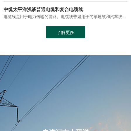
电缆通常埋设在地下或敷设在管道中，避免了架空线路可能带来的触电风险。
中缆太平洋浅谈普通电缆和复合电缆线
电缆线是用于电力传输的管路。电缆线普遍用于简单建筑和汽车线材，作为能源输送缆线，电缆线的复杂结构勿庸置疑。根据目标功能，电缆线具有以下一些特点：建筑用和车用线材要求轻质、大批量生产、价格低廉、具有相当的电学和力学性能和长时间的耐老化性能；工业用线材必须具有符合客户要求的性能；
加工工艺制成的。与传统的铜芯电缆相比，铝合金电缆具有诸多优点
了解更多