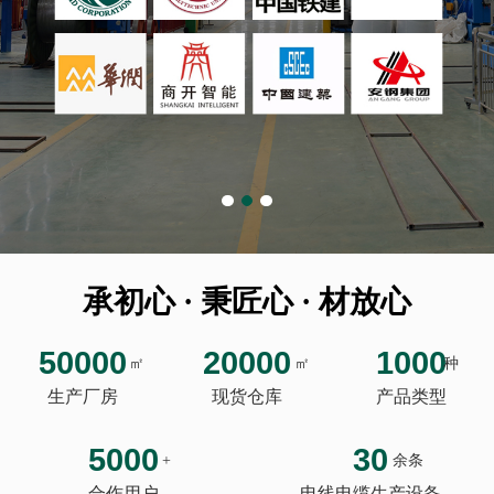
承初心 · 秉匠心 · 材放心
50000
20000
1000
㎡
㎡
种
生产厂房
现货仓库
产品类型
5000
30
+
余条
合作用户
电线电缆生产设备