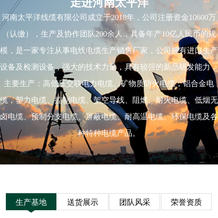
走进河南太平洋
河南太平洋线缆有限公司成立于2018年，公司注册资金10600万
（认缴），生产及协作团队200余人，具备年产10亿人民币的规
模，是一家专注从事电线电缆生产销售厂家，公司拥有进口生产
设备及检测设备，强大的技术力量，具有较强的新品研发能力，
主要生产：高低压交联电力电缆、矿物质防火电缆，铝合金电
缆，塑力电缆、控制电缆、架空导线、阻燃、耐火电缆、低烟无
卤电缆、预制分支电缆、屏蔽电缆、耐高温电缆、环保电缆及各
种特种电缆产品。
生产基地
送货展示
团队风采
荣誉资质