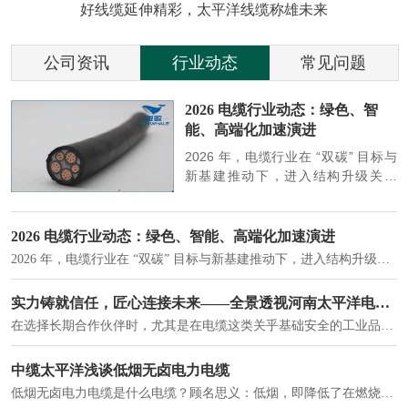
好线缆延伸精彩，太平洋线缆称雄未来
公司资讯
行业动态
常见问题
参
2026 电缆行业动态：绿色、智
能、高端化加速演进
端
2026 年，电缆行业在 “双碳” 目标与
筑
新基建推动下，进入结构升级关键
政
期，呈现绿色化、智能化、高端化三
房
大清晰趋势，市场格局持续优化。
2026 电缆行业动态：绿色、智能、高端化加速演进
2026 年，电缆行业在 “双碳” 目标与新基建推动下，进入结构升级关键期，呈现绿色化、智能化、高端化三大清晰趋势，市场格局持续优化。
建筑供电系统、住宅小区入户主线、市政工程路灯与景观供电、数据中心机房列头柜供电等。
实力铸就信任，匠心连接未来——全景透视河南太平洋电缆厂
在选择长期合作伙伴时，尤其是在电缆这类关乎基础安全的工业品上，供应商的“内在实力”远比一纸报价单更重要。今天，我们邀请您“云参观”河南太平洋电缆厂，透过每一个细节，看我们如何将“可靠”二字，铸入每一米电缆。
电力电缆作为配电系统的 "毛细血管"，承担着从变压器到终端用电设备的电力传输重任。
中缆太平洋浅谈低烟无卤电力电缆
低烟无卤电力电缆是什么电缆？顾名思义：低烟，即降低了在燃烧时有害物体的产生；卤素对于人体来说是一种有毒气体，无卤就是没有毒气体的释放，通常是针对电缆遇火灾时而言的。低烟无卤电力电缆又可以称之为环保电缆，低烟无卤电缆大多数用于医院和对环境卫生要求比较严格的地方。