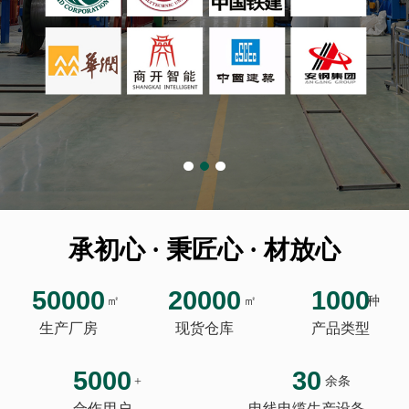
承初心 · 秉匠心 · 材放心
50000
20000
1000
㎡
㎡
种
生产厂房
现货仓库
产品类型
5000
30
+
余条
合作用户
电线电缆生产设备