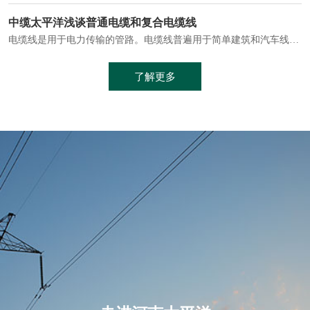
电缆通常埋设在地下或敷设在管道中，避免了架空线路可能带来的触电风险。
中缆太平洋浅谈普通电缆和复合电缆线
电缆线是用于电力传输的管路。电缆线普遍用于简单建筑和汽车线材，作为能源输送缆线，电缆线的复杂结构勿庸置疑。根据目标功能，电缆线具有以下一些特点：建筑用和车用线材要求轻质、大批量生产、价格低廉、具有相当的电学和力学性能和长时间的耐老化性能；工业用线材必须具有符合客户要求的性能；
加工工艺制成的。与传统的铜芯电缆相比，铝合金电缆具有诸多优点
了解更多