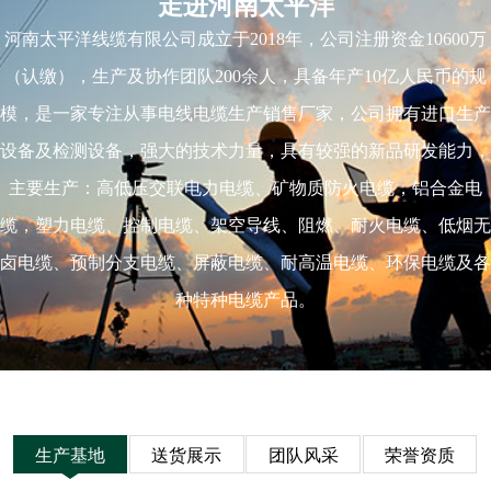
走进河南太平洋
河南太平洋线缆有限公司成立于2018年，公司注册资金10600万
（认缴），生产及协作团队200余人，具备年产10亿人民币的规
模，是一家专注从事电线电缆生产销售厂家，公司拥有进口生产
设备及检测设备，强大的技术力量，具有较强的新品研发能力，
主要生产：高低压交联电力电缆、矿物质防火电缆，铝合金电
缆，塑力电缆、控制电缆、架空导线、阻燃、耐火电缆、低烟无
卤电缆、预制分支电缆、屏蔽电缆、耐高温电缆、环保电缆及各
种特种电缆产品。
生产基地
送货展示
团队风采
荣誉资质