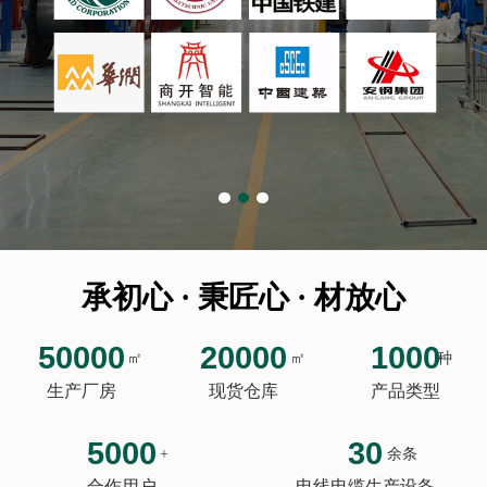
承初心 · 秉匠心 · 材放心
50000
20000
1000
㎡
㎡
种
生产厂房
现货仓库
产品类型
5000
30
+
余条
合作用户
电线电缆生产设备