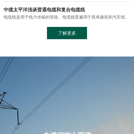
电缆通常埋设在地下或敷设在管道中，避免了架空线路可能带来的触电风险。
中缆太平洋浅谈普通电缆和复合电缆线
电缆线是用于电力传输的管路。电缆线普遍用于简单建筑和汽车线材，作为能源输送缆线，电缆线的复杂结构勿庸置疑。根据目标功能，电缆线具有以下一些特点：建筑用和车用线材要求轻质、大批量生产、价格低廉、具有相当的电学和力学性能和长时间的耐老化性能；工业用线材必须具有符合客户要求的性能；
加工工艺制成的。与传统的铜芯电缆相比，铝合金电缆具有诸多优点
了解更多