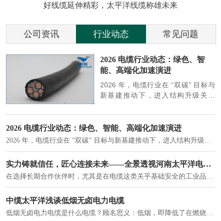
好线缆延伸精彩，太平洋线缆称雄未来
公司资讯
行业动态
常见问题
参
2026 电缆行业动态：绿色、智
能、高端化加速演进
端
2026 年，电缆行业在 “双碳” 目标与
筑
新基建推动下，进入结构升级关键
政
期，呈现绿色化、智能化、高端化三
房
大清晰趋势，市场格局持续优化。
2026 电缆行业动态：绿色、智能、高端化加速演进
2026 年，电缆行业在 “双碳” 目标与新基建推动下，进入结构升级关键期，呈现绿色化、智能化、高端化三大清晰趋势，市场格局持续优化。
建筑供电系统、住宅小区入户主线、市政工程路灯与景观供电、数据中心机房列头柜供电等。
实力铸就信任，匠心连接未来——全景透视河南太平洋电缆厂
在选择长期合作伙伴时，尤其是在电缆这类关乎基础安全的工业品上，供应商的“内在实力”远比一纸报价单更重要。今天，我们邀请您“云参观”河南太平洋电缆厂，透过每一个细节，看我们如何将“可靠”二字，铸入每一米电缆。
电力电缆作为配电系统的 "毛细血管"，承担着从变压器到终端用电设备的电力传输重任。
中缆太平洋浅谈低烟无卤电力电缆
低烟无卤电力电缆是什么电缆？顾名思义：低烟，即降低了在燃烧时有害物体的产生；卤素对于人体来说是一种有毒气体，无卤就是没有毒气体的释放，通常是针对电缆遇火灾时而言的。低烟无卤电力电缆又可以称之为环保电缆，低烟无卤电缆大多数用于医院和对环境卫生要求比较严格的地方。