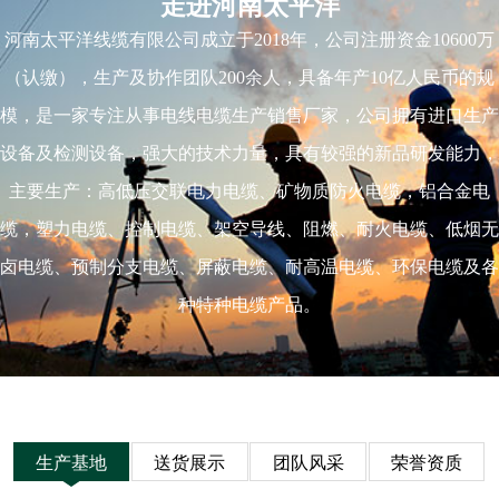
走进河南太平洋
河南太平洋线缆有限公司成立于2018年，公司注册资金10600万
（认缴），生产及协作团队200余人，具备年产10亿人民币的规
模，是一家专注从事电线电缆生产销售厂家，公司拥有进口生产
设备及检测设备，强大的技术力量，具有较强的新品研发能力，
主要生产：高低压交联电力电缆、矿物质防火电缆，铝合金电
缆，塑力电缆、控制电缆、架空导线、阻燃、耐火电缆、低烟无
卤电缆、预制分支电缆、屏蔽电缆、耐高温电缆、环保电缆及各
种特种电缆产品。
生产基地
送货展示
团队风采
荣誉资质