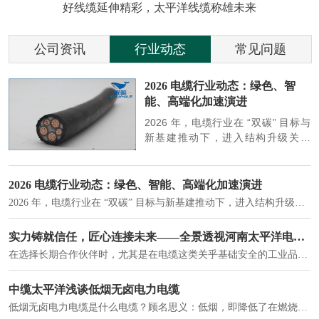
好线缆延伸精彩，太平洋线缆称雄未来
公司资讯
行业动态
常见问题
参
2026 电缆行业动态：绿色、智
能、高端化加速演进
端
2026 年，电缆行业在 “双碳” 目标与
筑
新基建推动下，进入结构升级关键
政
期，呈现绿色化、智能化、高端化三
房
大清晰趋势，市场格局持续优化。
2026 电缆行业动态：绿色、智能、高端化加速演进
2026 年，电缆行业在 “双碳” 目标与新基建推动下，进入结构升级关键期，呈现绿色化、智能化、高端化三大清晰趋势，市场格局持续优化。
建筑供电系统、住宅小区入户主线、市政工程路灯与景观供电、数据中心机房列头柜供电等。
实力铸就信任，匠心连接未来——全景透视河南太平洋电缆厂
在选择长期合作伙伴时，尤其是在电缆这类关乎基础安全的工业品上，供应商的“内在实力”远比一纸报价单更重要。今天，我们邀请您“云参观”河南太平洋电缆厂，透过每一个细节，看我们如何将“可靠”二字，铸入每一米电缆。
电力电缆作为配电系统的 "毛细血管"，承担着从变压器到终端用电设备的电力传输重任。
中缆太平洋浅谈低烟无卤电力电缆
低烟无卤电力电缆是什么电缆？顾名思义：低烟，即降低了在燃烧时有害物体的产生；卤素对于人体来说是一种有毒气体，无卤就是没有毒气体的释放，通常是针对电缆遇火灾时而言的。低烟无卤电力电缆又可以称之为环保电缆，低烟无卤电缆大多数用于医院和对环境卫生要求比较严格的地方。