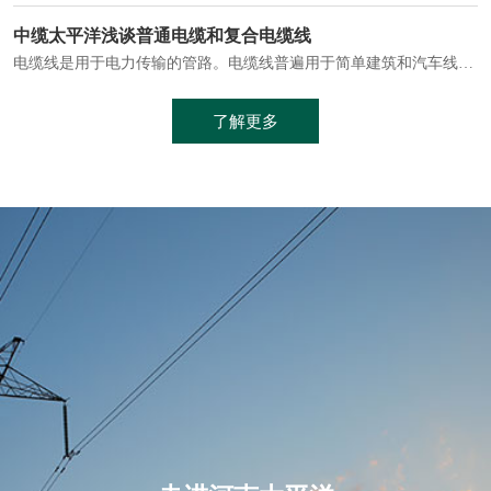
电缆通常埋设在地下或敷设在管道中，避免了架空线路可能带来的触电风险。
中缆太平洋浅谈普通电缆和复合电缆线
电缆线是用于电力传输的管路。电缆线普遍用于简单建筑和汽车线材，作为能源输送缆线，电缆线的复杂结构勿庸置疑。根据目标功能，电缆线具有以下一些特点：建筑用和车用线材要求轻质、大批量生产、价格低廉、具有相当的电学和力学性能和长时间的耐老化性能；工业用线材必须具有符合客户要求的性能；
加工工艺制成的。与传统的铜芯电缆相比，铝合金电缆具有诸多优点
了解更多