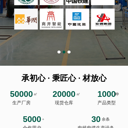
承初心 · 秉匠心 · 材放心
50000
20000
1000
㎡
㎡
种
生产厂房
现货仓库
产品类型
5000
30
+
余条
合作用户
电线电缆生产设备