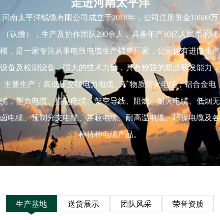
走进河南太平洋
河南太平洋线缆有限公司成立于2018年，公司注册资金10600万
（认缴），生产及协作团队200余人，具备年产10亿人民币的规
模，是一家专注从事电线电缆生产销售厂家，公司拥有进口生产
设备及检测设备，强大的技术力量，具有较强的新品研发能力，
主要生产：高低压交联电力电缆、矿物质防火电缆，铝合金电
缆，塑力电缆、控制电缆、架空导线、阻燃、耐火电缆、低烟无
卤电缆、预制分支电缆、屏蔽电缆、耐高温电缆、环保电缆及各
种特种电缆产品。
生产基地
送货展示
团队风采
荣誉资质