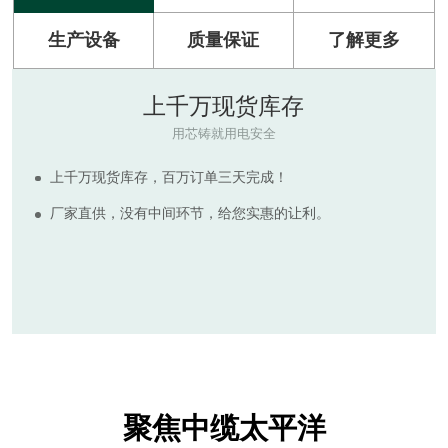
生产设备
质量保证
了解更多
原材料
RAW MATERIAL
河南太平洋电缆拥有多套现代化电缆生产设备，产品符合
ISO9001:2015质量管理体系标准。
生产所需的绝缘及护套电缆原料质量可靠，为客户提供质
量更高，价格实惠的电线电缆产品，拒绝非标诱惑，倡导国
标保检。
聚焦中缆太平洋