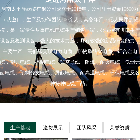
走进河南太平洋
河南太平洋线缆有限公司成立于2018年，公司注册资金10600万
（认缴），生产及协作团队200余人，具备年产10亿人民币的规
模，是一家专注从事电线电缆生产销售厂家，公司拥有进口生产
设备及检测设备，强大的技术力量，具有较强的新品研发能力，
主要生产：高低压交联电力电缆、矿物质防火电缆，铝合金电
缆，塑力电缆、控制电缆、架空导线、阻燃、耐火电缆、低烟无
卤电缆、预制分支电缆、屏蔽电缆、耐高温电缆、环保电缆及各
种特种电缆产品。
生产基地
送货展示
团队风采
荣誉资质