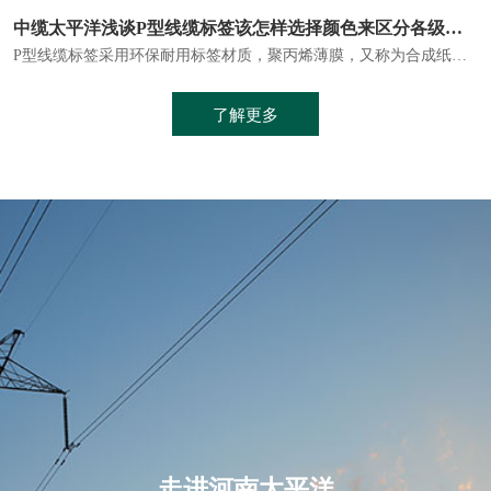
电力电缆的优势十分显著。它具有较高的安全性。电力电缆通常埋设在地下或敷设在管道中，避免了架空线路可能带来的触电风险。
河南太平洋铝合金电缆：经济高效的电力传输新选择
铝合金电缆是以铝合金材料为导体，采用特殊的加工工艺制成的。与传统的铜芯电缆相比，铝合金电缆具有诸多优点
了解更多