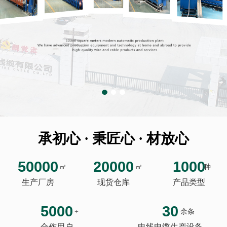
承初心 · 秉匠心 · 材放心
50000
20000
1000
㎡
㎡
种
生产厂房
现货仓库
产品类型
5000
30
+
余条
合作用户
电线电缆生产设备