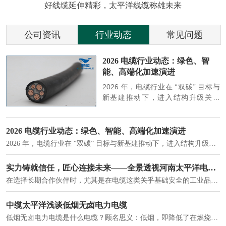
好线缆延伸精彩，太平洋线缆称雄未来
公司资讯
行业动态
常见问题
参
2026 电缆行业动态：绿色、智
能、高端化加速演进
端
2026 年，电缆行业在 “双碳” 目标与
筑
新基建推动下，进入结构升级关键
政
期，呈现绿色化、智能化、高端化三
房
大清晰趋势，市场格局持续优化。
2026 电缆行业动态：绿色、智能、高端化加速演进
2026 年，电缆行业在 “双碳” 目标与新基建推动下，进入结构升级关键期，呈现绿色化、智能化、高端化三大清晰趋势，市场格局持续优化。
建筑供电系统、住宅小区入户主线、市政工程路灯与景观供电、数据中心机房列头柜供电等。
实力铸就信任，匠心连接未来——全景透视河南太平洋电缆厂
在选择长期合作伙伴时，尤其是在电缆这类关乎基础安全的工业品上，供应商的“内在实力”远比一纸报价单更重要。今天，我们邀请您“云参观”河南太平洋电缆厂，透过每一个细节，看我们如何将“可靠”二字，铸入每一米电缆。
电力电缆作为配电系统的 "毛细血管"，承担着从变压器到终端用电设备的电力传输重任。
中缆太平洋浅谈低烟无卤电力电缆
低烟无卤电力电缆是什么电缆？顾名思义：低烟，即降低了在燃烧时有害物体的产生；卤素对于人体来说是一种有毒气体，无卤就是没有毒气体的释放，通常是针对电缆遇火灾时而言的。低烟无卤电力电缆又可以称之为环保电缆，低烟无卤电缆大多数用于医院和对环境卫生要求比较严格的地方。