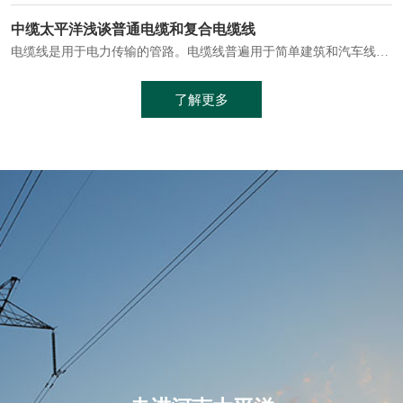
电缆通常埋设在地下或敷设在管道中，避免了架空线路可能带来的触电风险。
中缆太平洋浅谈普通电缆和复合电缆线
电缆线是用于电力传输的管路。电缆线普遍用于简单建筑和汽车线材，作为能源输送缆线，电缆线的复杂结构勿庸置疑。根据目标功能，电缆线具有以下一些特点：建筑用和车用线材要求轻质、大批量生产、价格低廉、具有相当的电学和力学性能和长时间的耐老化性能；工业用线材必须具有符合客户要求的性能；
加工工艺制成的。与传统的铜芯电缆相比，铝合金电缆具有诸多优点
了解更多