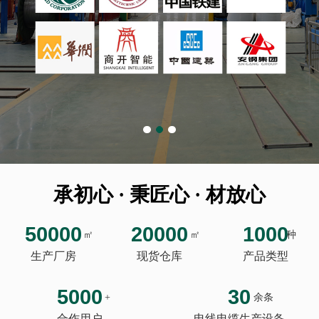
承初心 · 秉匠心 · 材放心
50000
20000
1000
㎡
㎡
种
生产厂房
现货仓库
产品类型
5000
30
+
余条
合作用户
电线电缆生产设备