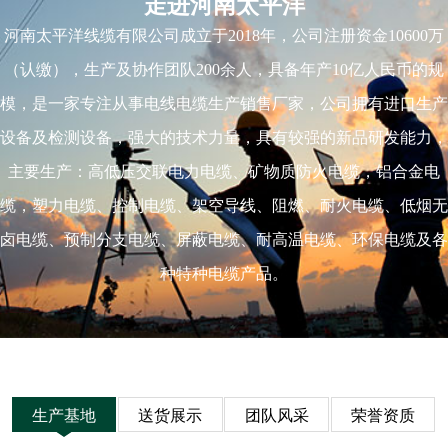
走进河南太平洋
河南太平洋线缆有限公司成立于2018年，公司注册资金10600万
（认缴），生产及协作团队200余人，具备年产10亿人民币的规
模，是一家专注从事电线电缆生产销售厂家，公司拥有进口生产
设备及检测设备，强大的技术力量，具有较强的新品研发能力，
主要生产：高低压交联电力电缆、矿物质防火电缆，铝合金电
缆，塑力电缆、控制电缆、架空导线、阻燃、耐火电缆、低烟无
卤电缆、预制分支电缆、屏蔽电缆、耐高温电缆、环保电缆及各
种特种电缆产品。
生产基地
送货展示
团队风采
荣誉资质