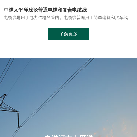
电缆通常埋设在地下或敷设在管道中，避免了架空线路可能带来的触电风险。
中缆太平洋浅谈普通电缆和复合电缆线
电缆线是用于电力传输的管路。电缆线普遍用于简单建筑和汽车线材，作为能源输送缆线，电缆线的复杂结构勿庸置疑。根据目标功能，电缆线具有以下一些特点：建筑用和车用线材要求轻质、大批量生产、价格低廉、具有相当的电学和力学性能和长时间的耐老化性能；工业用线材必须具有符合客户要求的性能；
加工工艺制成的。与传统的铜芯电缆相比，铝合金电缆具有诸多优点
了解更多