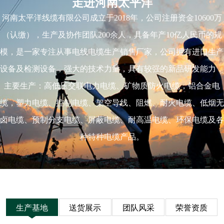
走进河南太平洋
河南太平洋线缆有限公司成立于2018年，公司注册资金10600万
（认缴），生产及协作团队200余人，具备年产10亿人民币的规
模，是一家专注从事电线电缆生产销售厂家，公司拥有进口生产
设备及检测设备，强大的技术力量，具有较强的新品研发能力，
主要生产：高低压交联电力电缆、矿物质防火电缆，铝合金电
缆，塑力电缆、控制电缆、架空导线、阻燃、耐火电缆、低烟无
卤电缆、预制分支电缆、屏蔽电缆、耐高温电缆、环保电缆及各
种特种电缆产品。
生产基地
送货展示
团队风采
荣誉资质