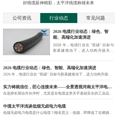
好线缆延伸精彩，太平洋线缆称雄未来
公司资讯
行业动态
常见问题
参
2026 电缆行业动态：绿色、智
能、高端化加速演进
端
2026 年，电缆行业在 “双碳” 目标与
筑
新基建推动下，进入结构升级关键
政
期，呈现绿色化、智能化、高端化三
房
大清晰趋势，市场格局持续优化。
2026 电缆行业动态：绿色、智能、高端化加速演进
2026 年，电缆行业在 “双碳” 目标与新基建推动下，进入结构升级关键期，呈现绿色化、智能化、高端化三大清晰趋势，市场格局持续优化。
建筑供电系统、住宅小区入户主线、市政工程路灯与景观供电、数据中心机房列头柜供电等。
实力铸就信任，匠心连接未来——全景透视河南太平洋电缆厂
在选择长期合作伙伴时，尤其是在电缆这类关乎基础安全的工业品上，供应商的“内在实力”远比一纸报价单更重要。今天，我们邀请您“云参观”河南太平洋电缆厂，透过每一个细节，看我们如何将“可靠”二字，铸入每一米电缆。
电力电缆作为配电系统的 "毛细血管"，承担着从变压器到终端用电设备的电力传输重任。
中缆太平洋浅谈低烟无卤电力电缆
低烟无卤电力电缆是什么电缆？顾名思义：低烟，即降低了在燃烧时有害物体的产生；卤素对于人体来说是一种有毒气体，无卤就是没有毒气体的释放，通常是针对电缆遇火灾时而言的。低烟无卤电力电缆又可以称之为环保电缆，低烟无卤电缆大多数用于医院和对环境卫生要求比较严格的地方。