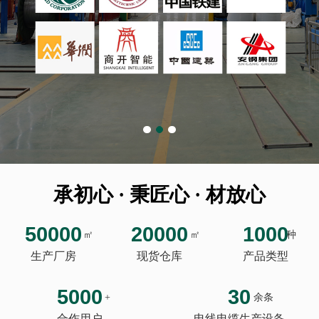
承初心 · 秉匠心 · 材放心
50000
20000
1000
㎡
㎡
种
生产厂房
现货仓库
产品类型
5000
30
+
余条
合作用户
电线电缆生产设备