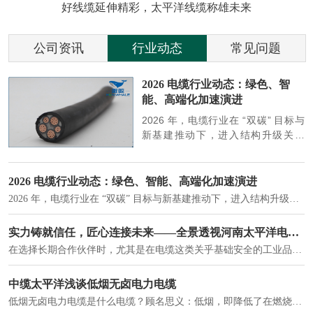
好线缆延伸精彩，太平洋线缆称雄未来
公司资讯
行业动态
常见问题
参
2026 电缆行业动态：绿色、智
能、高端化加速演进
端
2026 年，电缆行业在 “双碳” 目标与
筑
新基建推动下，进入结构升级关键
政
期，呈现绿色化、智能化、高端化三
房
大清晰趋势，市场格局持续优化。
2026 电缆行业动态：绿色、智能、高端化加速演进
2026 年，电缆行业在 “双碳” 目标与新基建推动下，进入结构升级关键期，呈现绿色化、智能化、高端化三大清晰趋势，市场格局持续优化。
建筑供电系统、住宅小区入户主线、市政工程路灯与景观供电、数据中心机房列头柜供电等。
实力铸就信任，匠心连接未来——全景透视河南太平洋电缆厂
在选择长期合作伙伴时，尤其是在电缆这类关乎基础安全的工业品上，供应商的“内在实力”远比一纸报价单更重要。今天，我们邀请您“云参观”河南太平洋电缆厂，透过每一个细节，看我们如何将“可靠”二字，铸入每一米电缆。
电力电缆作为配电系统的 "毛细血管"，承担着从变压器到终端用电设备的电力传输重任。
中缆太平洋浅谈低烟无卤电力电缆
低烟无卤电力电缆是什么电缆？顾名思义：低烟，即降低了在燃烧时有害物体的产生；卤素对于人体来说是一种有毒气体，无卤就是没有毒气体的释放，通常是针对电缆遇火灾时而言的。低烟无卤电力电缆又可以称之为环保电缆，低烟无卤电缆大多数用于医院和对环境卫生要求比较严格的地方。