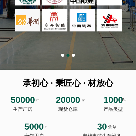
承初心 · 秉匠心 · 材放心
50000
20000
1000
㎡
㎡
种
生产厂房
现货仓库
产品类型
5000
30
+
余条
合作用户
电线电缆生产设备