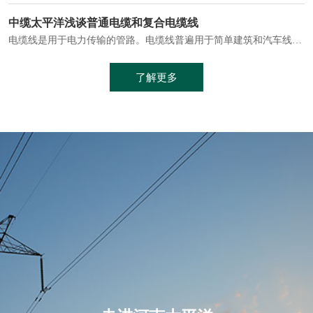
电缆通常埋设在地下或敷设在管道中，避免了架空线路可能带来的触电风险。
中缆太平洋浅谈普通电缆和复合电缆线
电缆线是用于电力传输的管路。电缆线普遍用于简单建筑和汽车线材，作为能源输送缆线，电缆线的复杂结构勿庸置疑。根据目标功能，电缆线具有以下一些特点：建筑用和车用线材要求轻质、大批量生产、价格低廉、具有相当的电学和力学性能和长时间的耐老化性能；工业用线材必须具有符合客户要求的性能；
加工工艺制成的。与传统的铜芯电缆相比，铝合金电缆具有诸多优点
了解更多