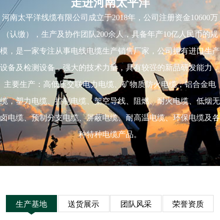
走进河南太平洋
河南太平洋线缆有限公司成立于2018年，公司注册资金10600万
（认缴），生产及协作团队200余人，具备年产10亿人民币的规
模，是一家专注从事电线电缆生产销售厂家，公司拥有进口生产
设备及检测设备，强大的技术力量，具有较强的新品研发能力，
主要生产：高低压交联电力电缆、矿物质防火电缆，铝合金电
缆，塑力电缆、控制电缆、架空导线、阻燃、耐火电缆、低烟无
卤电缆、预制分支电缆、屏蔽电缆、耐高温电缆、环保电缆及各
种特种电缆产品。
生产基地
送货展示
团队风采
荣誉资质