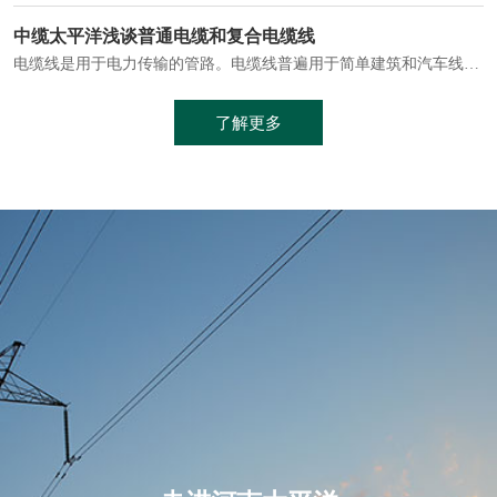
电缆通常埋设在地下或敷设在管道中，避免了架空线路可能带来的触电风险。
中缆太平洋浅谈普通电缆和复合电缆线
电缆线是用于电力传输的管路。电缆线普遍用于简单建筑和汽车线材，作为能源输送缆线，电缆线的复杂结构勿庸置疑。根据目标功能，电缆线具有以下一些特点：建筑用和车用线材要求轻质、大批量生产、价格低廉、具有相当的电学和力学性能和长时间的耐老化性能；工业用线材必须具有符合客户要求的性能；
加工工艺制成的。与传统的铜芯电缆相比，铝合金电缆具有诸多优点
了解更多