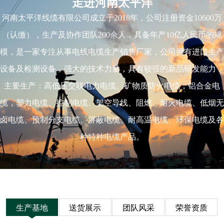
走进河南太平洋
河南太平洋线缆有限公司成立于2018年，公司注册资金10600万
（认缴），生产及协作团队200余人，具备年产10亿人民币的规
模，是一家专注从事电线电缆生产销售厂家，公司拥有进口生产
设备及检测设备，强大的技术力量，具有较强的新品研发能力，
主要生产：高低压交联电力电缆、矿物质防火电缆，铝合金电
缆，塑力电缆、控制电缆、架空导线、阻燃、耐火电缆、低烟无
卤电缆、预制分支电缆、屏蔽电缆、耐高温电缆、环保电缆及各
种特种电缆产品。
生产基地
送货展示
团队风采
荣誉资质