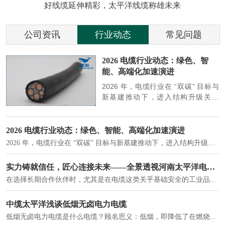
好线缆延伸精彩，太平洋线缆称雄未来
公司资讯
行业动态
常见问题
参
2026 电缆行业动态：绿色、智
能、高端化加速演进
端
2026 年，电缆行业在 “双碳” 目标与
筑
新基建推动下，进入结构升级关键
政
期，呈现绿色化、智能化、高端化三
房
大清晰趋势，市场格局持续优化。
2026 电缆行业动态：绿色、智能、高端化加速演进
2026 年，电缆行业在 “双碳” 目标与新基建推动下，进入结构升级关键期，呈现绿色化、智能化、高端化三大清晰趋势，市场格局持续优化。
建筑供电系统、住宅小区入户主线、市政工程路灯与景观供电、数据中心机房列头柜供电等。
实力铸就信任，匠心连接未来——全景透视河南太平洋电缆厂
在选择长期合作伙伴时，尤其是在电缆这类关乎基础安全的工业品上，供应商的“内在实力”远比一纸报价单更重要。今天，我们邀请您“云参观”河南太平洋电缆厂，透过每一个细节，看我们如何将“可靠”二字，铸入每一米电缆。
电力电缆作为配电系统的 "毛细血管"，承担着从变压器到终端用电设备的电力传输重任。
中缆太平洋浅谈低烟无卤电力电缆
低烟无卤电力电缆是什么电缆？顾名思义：低烟，即降低了在燃烧时有害物体的产生；卤素对于人体来说是一种有毒气体，无卤就是没有毒气体的释放，通常是针对电缆遇火灾时而言的。低烟无卤电力电缆又可以称之为环保电缆，低烟无卤电缆大多数用于医院和对环境卫生要求比较严格的地方。