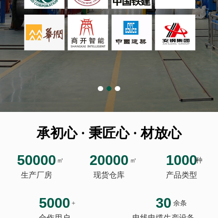
承初心 · 秉匠心 · 材放心
50000
20000
1000
㎡
㎡
种
生产厂房
现货仓库
产品类型
5000
30
+
余条
合作用户
电线电缆生产设备