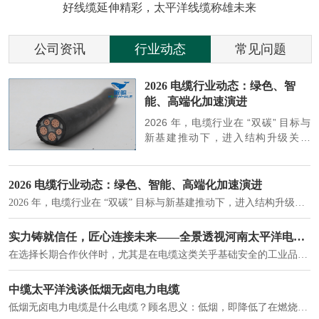
好线缆延伸精彩，太平洋线缆称雄未来
公司资讯
行业动态
常见问题
参
2026 电缆行业动态：绿色、智
能、高端化加速演进
端
2026 年，电缆行业在 “双碳” 目标与
筑
新基建推动下，进入结构升级关键
政
期，呈现绿色化、智能化、高端化三
房
大清晰趋势，市场格局持续优化。
2026 电缆行业动态：绿色、智能、高端化加速演进
2026 年，电缆行业在 “双碳” 目标与新基建推动下，进入结构升级关键期，呈现绿色化、智能化、高端化三大清晰趋势，市场格局持续优化。
建筑供电系统、住宅小区入户主线、市政工程路灯与景观供电、数据中心机房列头柜供电等。
实力铸就信任，匠心连接未来——全景透视河南太平洋电缆厂
在选择长期合作伙伴时，尤其是在电缆这类关乎基础安全的工业品上，供应商的“内在实力”远比一纸报价单更重要。今天，我们邀请您“云参观”河南太平洋电缆厂，透过每一个细节，看我们如何将“可靠”二字，铸入每一米电缆。
电力电缆作为配电系统的 "毛细血管"，承担着从变压器到终端用电设备的电力传输重任。
中缆太平洋浅谈低烟无卤电力电缆
低烟无卤电力电缆是什么电缆？顾名思义：低烟，即降低了在燃烧时有害物体的产生；卤素对于人体来说是一种有毒气体，无卤就是没有毒气体的释放，通常是针对电缆遇火灾时而言的。低烟无卤电力电缆又可以称之为环保电缆，低烟无卤电缆大多数用于医院和对环境卫生要求比较严格的地方。