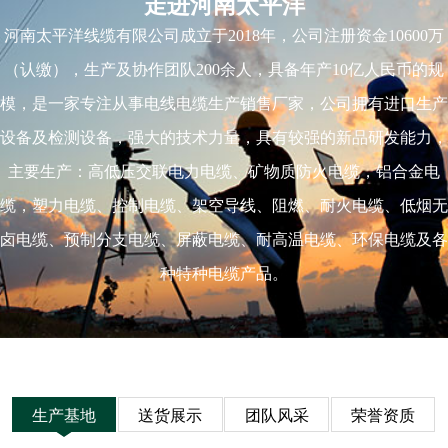
走进河南太平洋
河南太平洋线缆有限公司成立于2018年，公司注册资金10600万
（认缴），生产及协作团队200余人，具备年产10亿人民币的规
模，是一家专注从事电线电缆生产销售厂家，公司拥有进口生产
设备及检测设备，强大的技术力量，具有较强的新品研发能力，
主要生产：高低压交联电力电缆、矿物质防火电缆，铝合金电
缆，塑力电缆、控制电缆、架空导线、阻燃、耐火电缆、低烟无
卤电缆、预制分支电缆、屏蔽电缆、耐高温电缆、环保电缆及各
种特种电缆产品。
生产基地
送货展示
团队风采
荣誉资质