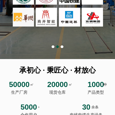
承初心 · 秉匠心 · 材放心
50000
20000
1000
㎡
㎡
种
生产厂房
现货仓库
产品类型
5000
30
+
余条
合作用户
电线电缆生产设备