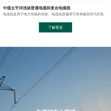
电缆通常埋设在地下或敷设在管道中，避免了架空线路可能带来的触电风险。
中缆太平洋浅谈普通电缆和复合电缆线
电缆线是用于电力传输的管路。电缆线普遍用于简单建筑和汽车线材，作为能源输送缆线，电缆线的复杂结构勿庸置疑。根据目标功能，电缆线具有以下一些特点：建筑用和车用线材要求轻质、大批量生产、价格低廉、具有相当的电学和力学性能和长时间的耐老化性能；工业用线材必须具有符合客户要求的性能；
加工工艺制成的。与传统的铜芯电缆相比，铝合金电缆具有诸多优点
了解更多