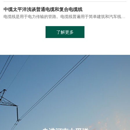
电缆通常埋设在地下或敷设在管道中，避免了架空线路可能带来的触电风险。
中缆太平洋浅谈普通电缆和复合电缆线
电缆线是用于电力传输的管路。电缆线普遍用于简单建筑和汽车线材，作为能源输送缆线，电缆线的复杂结构勿庸置疑。根据目标功能，电缆线具有以下一些特点：建筑用和车用线材要求轻质、大批量生产、价格低廉、具有相当的电学和力学性能和长时间的耐老化性能；工业用线材必须具有符合客户要求的性能；
加工工艺制成的。与传统的铜芯电缆相比，铝合金电缆具有诸多优点
了解更多