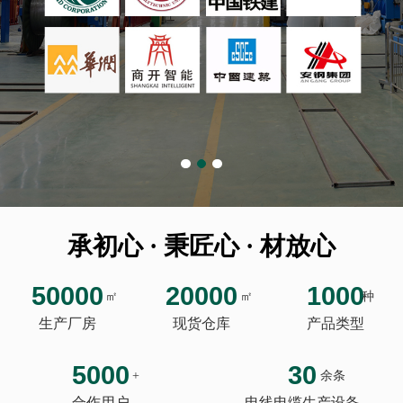
承初心 · 秉匠心 · 材放心
50000
20000
1000
㎡
㎡
种
生产厂房
现货仓库
产品类型
5000
30
+
余条
合作用户
电线电缆生产设备