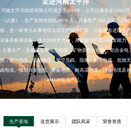
走进河南太平洋
河南太平洋线缆有限公司成立于2018年，公司注册资金10600万
（认缴），生产及协作团队200余人，具备年产10亿人民币的规
模，是一家专注从事电线电缆生产销售厂家，公司拥有进口生产
设备及检测设备，强大的技术力量，具有较强的新品研发能力，
主要生产：高低压交联电力电缆、矿物质防火电缆，铝合金电
缆，塑力电缆、控制电缆、架空导线、阻燃、耐火电缆、低烟无
卤电缆、预制分支电缆、屏蔽电缆、耐高温电缆、环保电缆及各
种特种电缆产品。
生产基地
送货展示
团队风采
荣誉资质