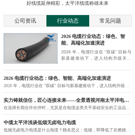
好线缆延伸精彩，太平洋线缆称雄未来
公司资讯
行业动态
常见问题
参
2026 电缆行业动态：绿色、智
能、高端化加速演进
端
2026 年，电缆行业在 “双碳” 目标与
筑
新基建推动下，进入结构升级关键
政
期，呈现绿色化、智能化、高端化三
房
大清晰趋势，市场格局持续优化。
2026 电缆行业动态：绿色、智能、高端化加速演进
2026 年，电缆行业在 “双碳” 目标与新基建推动下，进入结构升级关键期，呈现绿色化、智能化、高端化三大清晰趋势，市场格局持续优化。
建筑供电系统、住宅小区入户主线、市政工程路灯与景观供电、数据中心机房列头柜供电等。
实力铸就信任，匠心连接未来——全景透视河南太平洋电缆厂
在选择长期合作伙伴时，尤其是在电缆这类关乎基础安全的工业品上，供应商的“内在实力”远比一纸报价单更重要。今天，我们邀请您“云参观”河南太平洋电缆厂，透过每一个细节，看我们如何将“可靠”二字，铸入每一米电缆。
电力电缆作为配电系统的 "毛细血管"，承担着从变压器到终端用电设备的电力传输重任。
中缆太平洋浅谈低烟无卤电力电缆
低烟无卤电力电缆是什么电缆？顾名思义：低烟，即降低了在燃烧时有害物体的产生；卤素对于人体来说是一种有毒气体，无卤就是没有毒气体的释放，通常是针对电缆遇火灾时而言的。低烟无卤电力电缆又可以称之为环保电缆，低烟无卤电缆大多数用于医院和对环境卫生要求比较严格的地方。