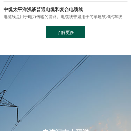
电缆通常埋设在地下或敷设在管道中，避免了架空线路可能带来的触电风险。
中缆太平洋浅谈普通电缆和复合电缆线
电缆线是用于电力传输的管路。电缆线普遍用于简单建筑和汽车线材，作为能源输送缆线，电缆线的复杂结构勿庸置疑。根据目标功能，电缆线具有以下一些特点：建筑用和车用线材要求轻质、大批量生产、价格低廉、具有相当的电学和力学性能和长时间的耐老化性能；工业用线材必须具有符合客户要求的性能；
加工工艺制成的。与传统的铜芯电缆相比，铝合金电缆具有诸多优点
了解更多