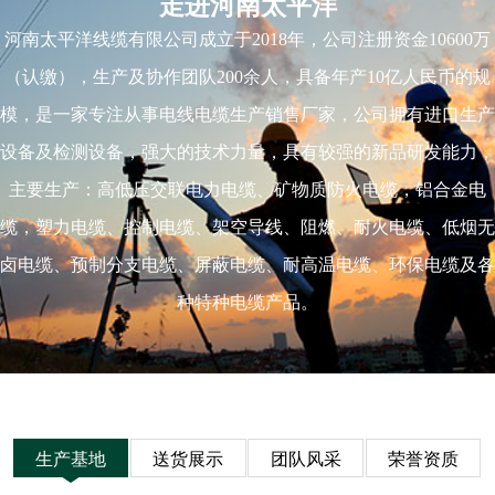
走进河南太平洋
河南太平洋线缆有限公司成立于2018年，公司注册资金10600万
（认缴），生产及协作团队200余人，具备年产10亿人民币的规
模，是一家专注从事电线电缆生产销售厂家，公司拥有进口生产
设备及检测设备，强大的技术力量，具有较强的新品研发能力，
主要生产：高低压交联电力电缆、矿物质防火电缆，铝合金电
缆，塑力电缆、控制电缆、架空导线、阻燃、耐火电缆、低烟无
卤电缆、预制分支电缆、屏蔽电缆、耐高温电缆、环保电缆及各
种特种电缆产品。
生产基地
送货展示
团队风采
荣誉资质