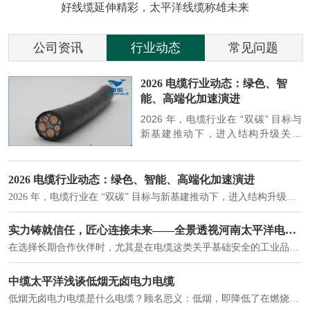
好线缆延伸精彩，太平洋线缆称雄未来
公司资讯
行业动态
常见问题
参
2026 电缆行业动态：绿色、智
能、高端化加速演进
端
2026 年，电缆行业在 “双碳” 目标与
筑
新基建推动下，进入结构升级关键
政
期，呈现绿色化、智能化、高端化三
房
大清晰趋势，市场格局持续优化。
2026 电缆行业动态：绿色、智能、高端化加速演进
2026 年，电缆行业在 “双碳” 目标与新基建推动下，进入结构升级关键期，呈现绿色化、智能化、高端化三大清晰趋势，市场格局持续优化。
建筑供电系统、住宅小区入户主线、市政工程路灯与景观供电、数据中心机房列头柜供电等。
实力铸就信任，匠心连接未来——全景透视河南太平洋电缆厂
在选择长期合作伙伴时，尤其是在电缆这类关乎基础安全的工业品上，供应商的“内在实力”远比一纸报价单更重要。今天，我们邀请您“云参观”河南太平洋电缆厂，透过每一个细节，看我们如何将“可靠”二字，铸入每一米电缆。
电力电缆作为配电系统的 "毛细血管"，承担着从变压器到终端用电设备的电力传输重任。
中缆太平洋浅谈低烟无卤电力电缆
低烟无卤电力电缆是什么电缆？顾名思义：低烟，即降低了在燃烧时有害物体的产生；卤素对于人体来说是一种有毒气体，无卤就是没有毒气体的释放，通常是针对电缆遇火灾时而言的。低烟无卤电力电缆又可以称之为环保电缆，低烟无卤电缆大多数用于医院和对环境卫生要求比较严格的地方。