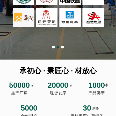
承初心 · 秉匠心 · 材放心
50000
20000
1000
㎡
㎡
种
生产厂房
现货仓库
产品类型
5000
30
+
余条
合作用户
电线电缆生产设备