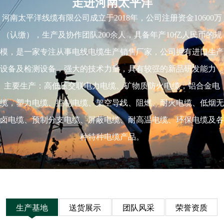
走进河南太平洋
河南太平洋线缆有限公司成立于2018年，公司注册资金10600万
（认缴），生产及协作团队200余人，具备年产10亿人民币的规
模，是一家专注从事电线电缆生产销售厂家，公司拥有进口生产
设备及检测设备，强大的技术力量，具有较强的新品研发能力，
主要生产：高低压交联电力电缆、矿物质防火电缆，铝合金电
缆，塑力电缆、控制电缆、架空导线、阻燃、耐火电缆、低烟无
卤电缆、预制分支电缆、屏蔽电缆、耐高温电缆、环保电缆及各
种特种电缆产品。
生产基地
送货展示
团队风采
荣誉资质