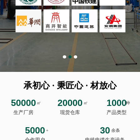
承初心 · 秉匠心 · 材放心
50000
20000
1000
㎡
㎡
种
生产厂房
现货仓库
产品类型
5000
30
+
余条
合作用户
电线电缆生产设备