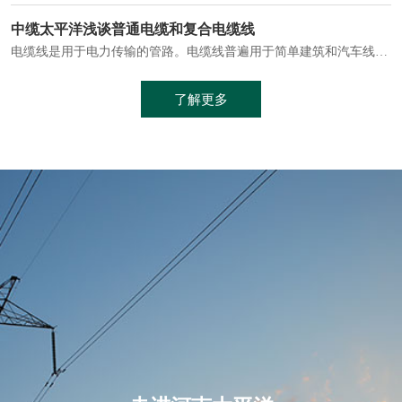
电缆通常埋设在地下或敷设在管道中，避免了架空线路可能带来的触电风险。
中缆太平洋浅谈普通电缆和复合电缆线
电缆线是用于电力传输的管路。电缆线普遍用于简单建筑和汽车线材，作为能源输送缆线，电缆线的复杂结构勿庸置疑。根据目标功能，电缆线具有以下一些特点：建筑用和车用线材要求轻质、大批量生产、价格低廉、具有相当的电学和力学性能和长时间的耐老化性能；工业用线材必须具有符合客户要求的性能；
加工工艺制成的。与传统的铜芯电缆相比，铝合金电缆具有诸多优点
了解更多