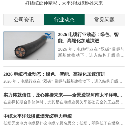
好线缆延伸精彩，太平洋线缆称雄未来
公司资讯
行业动态
常见问题
参
2026 电缆行业动态：绿色、智
能、高端化加速演进
端
2026 年，电缆行业在 “双碳” 目标与
筑
新基建推动下，进入结构升级关键
政
期，呈现绿色化、智能化、高端化三
房
大清晰趋势，市场格局持续优化。
2026 电缆行业动态：绿色、智能、高端化加速演进
2026 年，电缆行业在 “双碳” 目标与新基建推动下，进入结构升级关键期，呈现绿色化、智能化、高端化三大清晰趋势，市场格局持续优化。
建筑供电系统、住宅小区入户主线、市政工程路灯与景观供电、数据中心机房列头柜供电等。
实力铸就信任，匠心连接未来——全景透视河南太平洋电缆厂
在选择长期合作伙伴时，尤其是在电缆这类关乎基础安全的工业品上，供应商的“内在实力”远比一纸报价单更重要。今天，我们邀请您“云参观”河南太平洋电缆厂，透过每一个细节，看我们如何将“可靠”二字，铸入每一米电缆。
电力电缆作为配电系统的 "毛细血管"，承担着从变压器到终端用电设备的电力传输重任。
中缆太平洋浅谈低烟无卤电力电缆
低烟无卤电力电缆是什么电缆？顾名思义：低烟，即降低了在燃烧时有害物体的产生；卤素对于人体来说是一种有毒气体，无卤就是没有毒气体的释放，通常是针对电缆遇火灾时而言的。低烟无卤电力电缆又可以称之为环保电缆，低烟无卤电缆大多数用于医院和对环境卫生要求比较严格的地方。