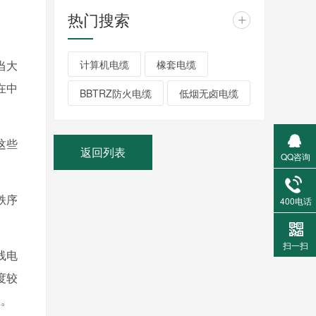
热门搜索
+
计算机电缆
橡套电缆
当大
在中
BBTRZ防火电缆
低烟无卤电缆
这些
返回列表
QQ咨询
秩序
400电话
扫一扫
线电
度较
上。