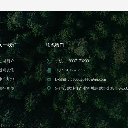
关于我们
联系我们
公司简介
手机：18937173299
新闻资讯
QQ：3108625448
生产基地
E-Mail：3108625448@qq.com
荣誉资质
焦作市武陟县产业新城昌武路北段路东50
19037507号-2