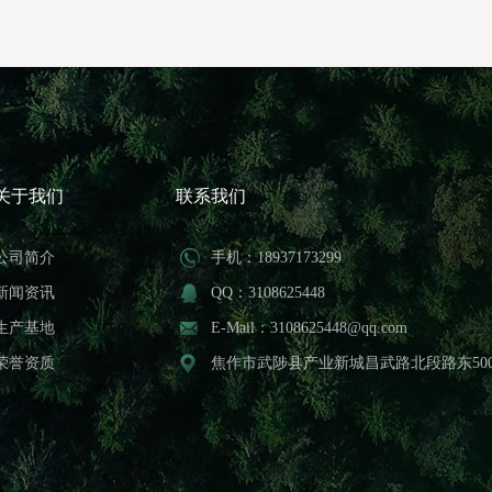
关于我们
联系我们
公司简介
手机：18937173299
新闻资讯
QQ：3108625448
生产基地
E-Mail：3108625448@qq.com
荣誉资质
焦作市武陟县产业新城昌武路北段路东50