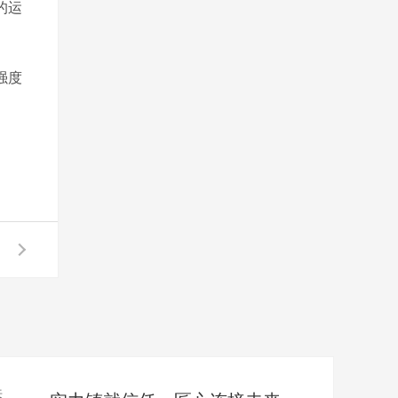
的运
强度