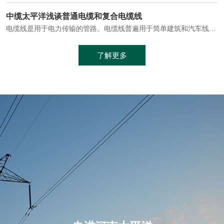
电缆通常埋设在地下或敷设在管道中，避免了架空线路可能带来的触电风险。
中缆太平洋浅谈普通电缆和复合电缆线
电缆线是用于电力传输的管路。电缆线普遍用于简单建筑和汽车线材，作为能源输送缆线，电缆线的复杂结构勿庸置疑。根据目标功能，电缆线具有以下一些特点：建筑用和车用线材要求轻质、大批量生产、价格低廉、具有相当的电学和力学性能和长时间的耐老化性能；工业用线材必须具有符合客户要求的性能；
加工工艺制成的。与传统的铜芯电缆相比，铝合金电缆具有诸多优点
了解更多