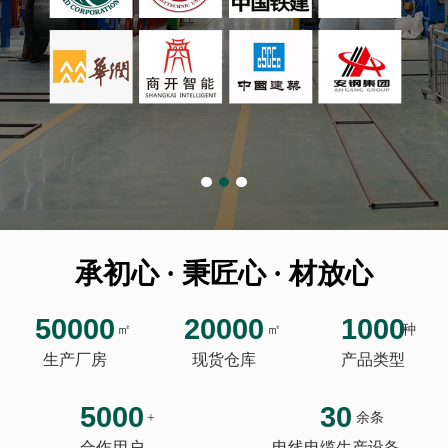
承初心 · 秉匠心 · 材放心
50000
20000
1000
㎡
㎡
种
生产厂房
现货仓库
产品类型
5000
30
+
余条
合作用户
电线电缆生产设备