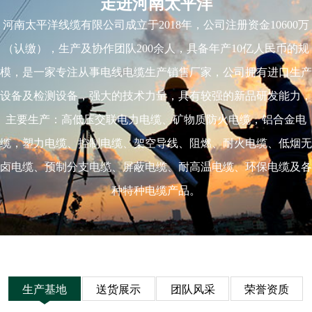
走进河南太平洋
河南太平洋线缆有限公司成立于2018年，公司注册资金10600万
（认缴），生产及协作团队200余人，具备年产10亿人民币的规
模，是一家专注从事电线电缆生产销售厂家，公司拥有进口生产
设备及检测设备，强大的技术力量，具有较强的新品研发能力，
主要生产：高低压交联电力电缆、矿物质防火电缆，铝合金电
缆，塑力电缆、控制电缆、架空导线、阻燃、耐火电缆、低烟无
卤电缆、预制分支电缆、屏蔽电缆、耐高温电缆、环保电缆及各
种特种电缆产品。
生产基地
送货展示
团队风采
荣誉资质