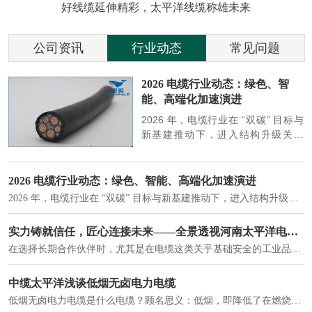
好线缆延伸精彩，太平洋线缆称雄未来
公司资讯
行业动态
常见问题
参
2026 电缆行业动态：绿色、智
能、高端化加速演进
端
2026 年，电缆行业在 “双碳” 目标与
筑
新基建推动下，进入结构升级关键
政
期，呈现绿色化、智能化、高端化三
房
大清晰趋势，市场格局持续优化。
2026 电缆行业动态：绿色、智能、高端化加速演进
2026 年，电缆行业在 “双碳” 目标与新基建推动下，进入结构升级关键期，呈现绿色化、智能化、高端化三大清晰趋势，市场格局持续优化。
建筑供电系统、住宅小区入户主线、市政工程路灯与景观供电、数据中心机房列头柜供电等。
实力铸就信任，匠心连接未来——全景透视河南太平洋电缆厂
在选择长期合作伙伴时，尤其是在电缆这类关乎基础安全的工业品上，供应商的“内在实力”远比一纸报价单更重要。今天，我们邀请您“云参观”河南太平洋电缆厂，透过每一个细节，看我们如何将“可靠”二字，铸入每一米电缆。
电力电缆作为配电系统的 "毛细血管"，承担着从变压器到终端用电设备的电力传输重任。
中缆太平洋浅谈低烟无卤电力电缆
低烟无卤电力电缆是什么电缆？顾名思义：低烟，即降低了在燃烧时有害物体的产生；卤素对于人体来说是一种有毒气体，无卤就是没有毒气体的释放，通常是针对电缆遇火灾时而言的。低烟无卤电力电缆又可以称之为环保电缆，低烟无卤电缆大多数用于医院和对环境卫生要求比较严格的地方。