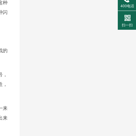
这种
400电话
冲闪
扫一扫
找的
号，
性，
一来
出来