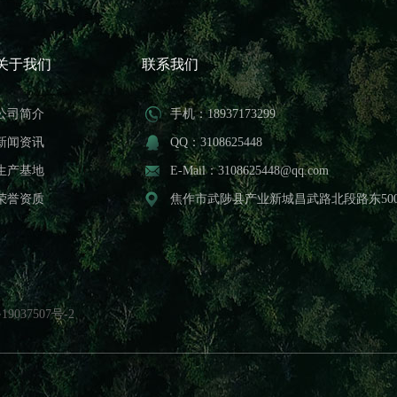
关于我们
联系我们
公司简介
手机：18937173299
新闻资讯
QQ：3108625448
生产基地
E-Mail：3108625448@qq.com
荣誉资质
焦作市武陟县产业新城昌武路北段路东50
19037507号-2