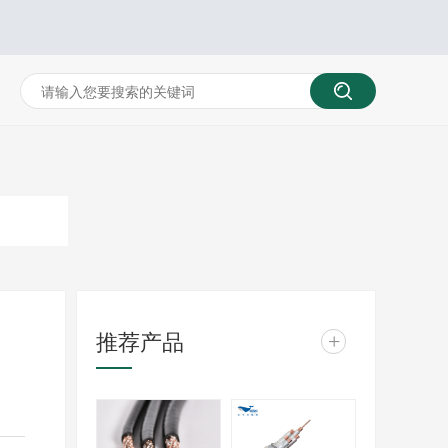
推荐产品
+