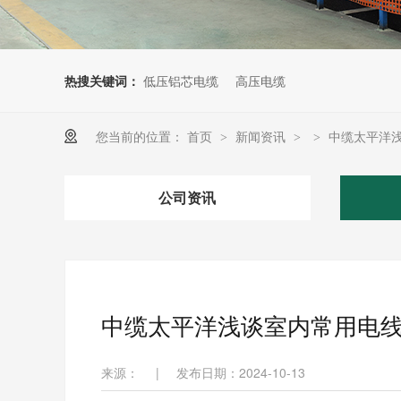
热搜关键词：
低压铝芯电缆
高压电缆
您当前的位置：
首页
新闻资讯
中缆太平洋
>
>
>
公司资讯
中缆太平洋浅谈室内常用电
来源：
|
发布日期：2024-10-13