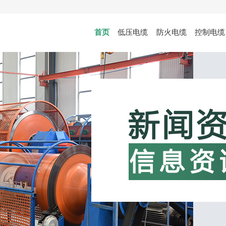
首页
低压电缆
防火电缆
控制电缆