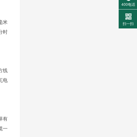
400电话
毫米
扫一扫
部分时
方线
瓦电
绰有
缆一