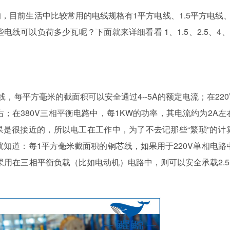
前生活中比较常用的电线规格有1平方电线、1.5平方电线、2
线可以负荷多少瓦呢？下面就来详细看看 1、1.5、2.5、4、
每平方毫米的截面积可以安全通过4--5A的额定电流；在220
右；在380V三相平衡电路中，每1KW的功率，其电流约为2A左
是很接近的，所以电工在工作中，为了不去记那些“繁琐”的计
就知道：每1平方毫米截面积的铜芯线，如果用于220V单相电路
果用在三相平衡负载（比如电动机）电路中，则可以安全承载2.5