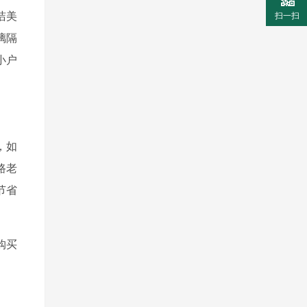
洁美
扫一扫
璃隔
小户
，如
路老
节省
购买