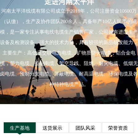
走进河南太平洋
河南太平洋线缆有限公司成立于2018年，公司注册资金10600万
（认缴），生产及协作团队200余人，具备年产10亿人民币的规
模，是一家专注从事电线电缆生产销售厂家，公司拥有进口生产
设备及检测设备，强大的技术力量，具有较强的新品研发能力，
主要生产：高低压交联电力电缆、矿物质防火电缆，铝合金电
缆，塑力电缆、控制电缆、架空导线、阻燃、耐火电缆、低烟无
卤电缆、预制分支电缆、屏蔽电缆、耐高温电缆、环保电缆及各
种特种电缆产品。
生产基地
送货展示
团队风采
荣誉资质