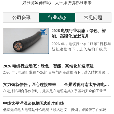
好线缆延伸精彩，太平洋线缆称雄未来
公司资讯
行业动态
常见问题
参
2026 电缆行业动态：绿色、智
能、高端化加速演进
端
2026 年，电缆行业在 “双碳” 目标与
筑
新基建推动下，进入结构升级关键
政
期，呈现绿色化、智能化、高端化三
房
大清晰趋势，市场格局持续优化。
2026 电缆行业动态：绿色、智能、高端化加速演进
2026 年，电缆行业在 “双碳” 目标与新基建推动下，进入结构升级关键期，呈现绿色化、智能化、高端化三大清晰趋势，市场格局持续优化。
建筑供电系统、住宅小区入户主线、市政工程路灯与景观供电、数据中心机房列头柜供电等。
实力铸就信任，匠心连接未来——全景透视河南太平洋电缆厂
在选择长期合作伙伴时，尤其是在电缆这类关乎基础安全的工业品上，供应商的“内在实力”远比一纸报价单更重要。今天，我们邀请您“云参观”河南太平洋电缆厂，透过每一个细节，看我们如何将“可靠”二字，铸入每一米电缆。
电力电缆作为配电系统的 "毛细血管"，承担着从变压器到终端用电设备的电力传输重任。
中缆太平洋浅谈低烟无卤电力电缆
低烟无卤电力电缆是什么电缆？顾名思义：低烟，即降低了在燃烧时有害物体的产生；卤素对于人体来说是一种有毒气体，无卤就是没有毒气体的释放，通常是针对电缆遇火灾时而言的。低烟无卤电力电缆又可以称之为环保电缆，低烟无卤电缆大多数用于医院和对环境卫生要求比较严格的地方。