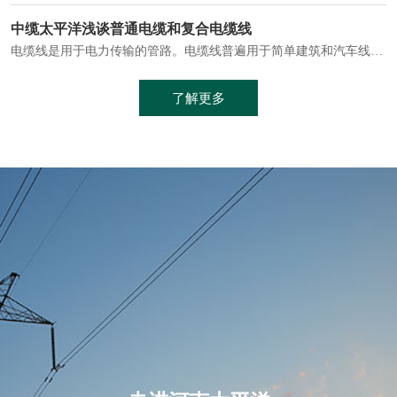
电缆通常埋设在地下或敷设在管道中，避免了架空线路可能带来的触电风险。
中缆太平洋浅谈普通电缆和复合电缆线
电缆线是用于电力传输的管路。电缆线普遍用于简单建筑和汽车线材，作为能源输送缆线，电缆线的复杂结构勿庸置疑。根据目标功能，电缆线具有以下一些特点：建筑用和车用线材要求轻质、大批量生产、价格低廉、具有相当的电学和力学性能和长时间的耐老化性能；工业用线材必须具有符合客户要求的性能；
加工工艺制成的。与传统的铜芯电缆相比，铝合金电缆具有诸多优点
了解更多