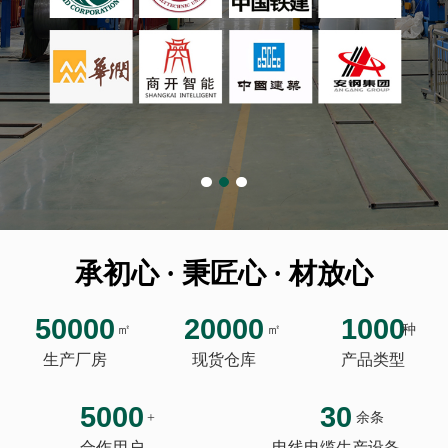
承初心 · 秉匠心 · 材放心
50000
20000
1000
㎡
㎡
种
生产厂房
现货仓库
产品类型
5000
30
+
余条
合作用户
电线电缆生产设备