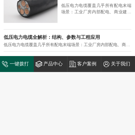
低压电力电缆覆盖几乎所有配电末端
场景：工业厂房内部配电、商业建筑
供电系统、住宅小区入户主线、市政
工程路灯与景观供电、数据中心机房
列头柜供电等。
低压电力电缆全解析：结构、参数与工程应用
低压电力电缆覆盖几乎所有配电末端场景：工业厂房内部配电、商业建筑供电系统、住宅小区入户主线、市政工程路灯与景观供电、数据中心机房列头柜供电等。
工程电缆选型指南：低压、中压、防火电缆如何正确选择
一键拨打
产品中心
客户案例
关于我们
低压电缆通常指额定电压 0.6/1kV 及以下的电力电缆，是建筑工程、市政工程中应用最广泛的电缆类型。低压电力电缆作为配电系统的 "毛细血管"，承担着从变压器到终端用电设备的电力传输重任。
电力电缆的优势与挑战-中缆太平洋
电力电缆的优势十分显著。它具有较高的安全性。电力电缆通常埋设在地下或敷设在管道中，避免了架空线路可能带来的触电风险。
河南太平洋铝合金电缆：经济高效的电力传输新选择
铝合金电缆是以铝合金材料为导体，采用特殊的加工工艺制成的。与传统的铜芯电缆相比，铝合金电缆具有诸多优点
了解更多