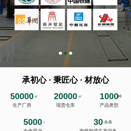
承初心 · 秉匠心 · 材放心
50000
20000
1000
㎡
㎡
种
生产厂房
现货仓库
产品类型
5000
30
+
余条
合作用户
电线电缆生产设备