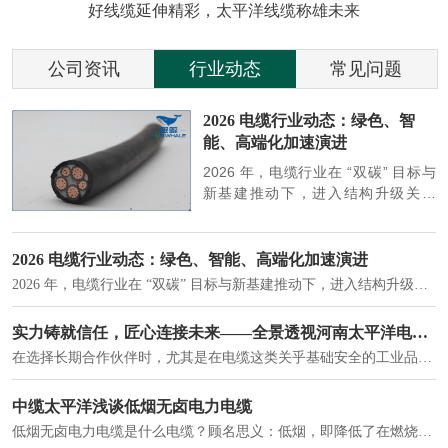
好线缆延伸精彩，太平洋线缆称雄未来
公司资讯
行业动态
常见问题
参
2026 电缆行业动态：绿色、智
能、高端化加速演进
端
2026 年，电缆行业在 “双碳” 目标与
筑
新基建推动下，进入结构升级关键
政
期，呈现绿色化、智能化、高端化三
房
大清晰趋势，市场格局持续优化。
2026 电缆行业动态：绿色、智能、高端化加速演进
2026 年，电缆行业在 “双碳” 目标与新基建推动下，进入结构升级关键期，呈现绿色化、智能化、高端化三大清晰趋势，市场格局持续优化。
建筑供电系统、住宅小区入户主线、市政工程路灯与景观供电、数据中心机房列头柜供电等。
实力铸就信任，匠心连接未来——全景透视河南太平洋电缆厂
在选择长期合作伙伴时，尤其是在电缆这类关乎基础安全的工业品上，供应商的“内在实力”远比一纸报价单更重要。今天，我们邀请您“云参观”河南太平洋电缆厂，透过每一个细节，看我们如何将“可靠”二字，铸入每一米电缆。
电力电缆作为配电系统的 "毛细血管"，承担着从变压器到终端用电设备的电力传输重任。
中缆太平洋浅谈低烟无卤电力电缆
低烟无卤电力电缆是什么电缆？顾名思义：低烟，即降低了在燃烧时有害物体的产生；卤素对于人体来说是一种有毒气体，无卤就是没有毒气体的释放，通常是针对电缆遇火灾时而言的。低烟无卤电力电缆又可以称之为环保电缆，低烟无卤电缆大多数用于医院和对环境卫生要求比较严格的地方。