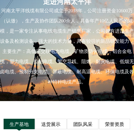
走进河南太平洋
河南太平洋线缆有限公司成立于2018年，公司注册资金10600万
（认缴），生产及协作团队200余人，具备年产10亿人民币的规
模，是一家专注从事电线电缆生产销售厂家，公司拥有进口生产
设备及检测设备，强大的技术力量，具有较强的新品研发能力，
主要生产：高低压交联电力电缆、矿物质防火电缆，铝合金电
缆，塑力电缆、控制电缆、架空导线、阻燃、耐火电缆、低烟无
卤电缆、预制分支电缆、屏蔽电缆、耐高温电缆、环保电缆及各
种特种电缆产品。
生产基地
送货展示
团队风采
荣誉资质