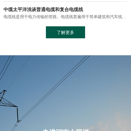
电缆通常埋设在地下或敷设在管道中，避免了架空线路可能带来的触电风险。
中缆太平洋浅谈普通电缆和复合电缆线
电缆线是用于电力传输的管路。电缆线普遍用于简单建筑和汽车线材，作为能源输送缆线，电缆线的复杂结构勿庸置疑。根据目标功能，电缆线具有以下一些特点：建筑用和车用线材要求轻质、大批量生产、价格低廉、具有相当的电学和力学性能和长时间的耐老化性能；工业用线材必须具有符合客户要求的性能；
加工工艺制成的。与传统的铜芯电缆相比，铝合金电缆具有诸多优点
了解更多