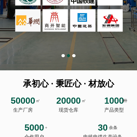
承初心 · 秉匠心 · 材放心
50000
20000
1000
㎡
㎡
种
生产厂房
现货仓库
产品类型
5000
30
+
余条
合作用户
电线电缆生产设备