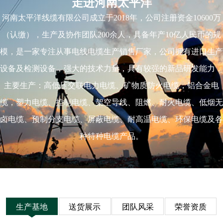
走进河南太平洋
河南太平洋线缆有限公司成立于2018年，公司注册资金10600万
（认缴），生产及协作团队200余人，具备年产10亿人民币的规
模，是一家专注从事电线电缆生产销售厂家，公司拥有进口生产
设备及检测设备，强大的技术力量，具有较强的新品研发能力，
主要生产：高低压交联电力电缆、矿物质防火电缆，铝合金电
缆，塑力电缆、控制电缆、架空导线、阻燃、耐火电缆、低烟无
卤电缆、预制分支电缆、屏蔽电缆、耐高温电缆、环保电缆及各
种特种电缆产品。
生产基地
送货展示
团队风采
荣誉资质