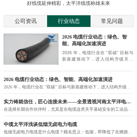
好线缆延伸精彩，太平洋线缆称雄未来
公司资讯
行业动态
常见问题
参
2026 电缆行业动态：绿色、智
能、高端化加速演进
端
2026 年，电缆行业在 “双碳” 目标与
筑
新基建推动下，进入结构升级关键
政
期，呈现绿色化、智能化、高端化三
房
大清晰趋势，市场格局持续优化。
2026 电缆行业动态：绿色、智能、高端化加速演进
2026 年，电缆行业在 “双碳” 目标与新基建推动下，进入结构升级关键期，呈现绿色化、智能化、高端化三大清晰趋势，市场格局持续优化。
建筑供电系统、住宅小区入户主线、市政工程路灯与景观供电、数据中心机房列头柜供电等。
实力铸就信任，匠心连接未来——全景透视河南太平洋电缆厂
在选择长期合作伙伴时，尤其是在电缆这类关乎基础安全的工业品上，供应商的“内在实力”远比一纸报价单更重要。今天，我们邀请您“云参观”河南太平洋电缆厂，透过每一个细节，看我们如何将“可靠”二字，铸入每一米电缆。
电力电缆作为配电系统的 "毛细血管"，承担着从变压器到终端用电设备的电力传输重任。
中缆太平洋浅谈低烟无卤电力电缆
低烟无卤电力电缆是什么电缆？顾名思义：低烟，即降低了在燃烧时有害物体的产生；卤素对于人体来说是一种有毒气体，无卤就是没有毒气体的释放，通常是针对电缆遇火灾时而言的。低烟无卤电力电缆又可以称之为环保电缆，低烟无卤电缆大多数用于医院和对环境卫生要求比较严格的地方。