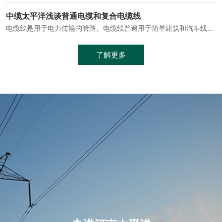
电缆通常埋设在地下或敷设在管道中，避免了架空线路可能带来的触电风险。
中缆太平洋浅谈普通电缆和复合电缆线
电缆线是用于电力传输的管路。电缆线普遍用于简单建筑和汽车线材，作为能源输送缆线，电缆线的复杂结构勿庸置疑。根据目标功能，电缆线具有以下一些特点：建筑用和车用线材要求轻质、大批量生产、价格低廉、具有相当的电学和力学性能和长时间的耐老化性能；工业用线材必须具有符合客户要求的性能；
加工工艺制成的。与传统的铜芯电缆相比，铝合金电缆具有诸多优点
了解更多