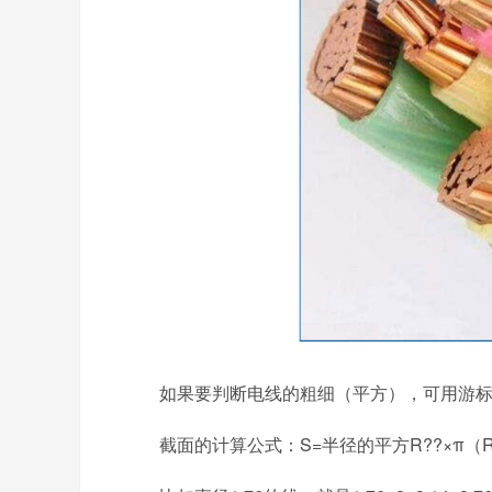
如果要判断电线的粗细（平方），可用游标
截面的计算公式：S=半径的平方R??×π（