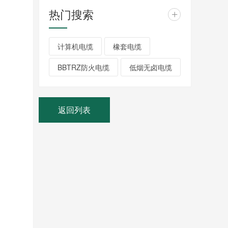
热门搜索
+
计算机电缆
橡套电缆
BBTRZ防火电缆
低烟无卤电缆
返回列表