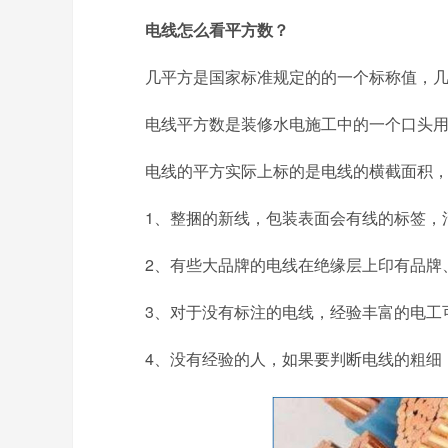
电线怎么看平方数？
几平方是国家标准规定的的一个标称值，几
电线平方数是装修水电施工中的一个口头用
电线的平方实际上标的是电线的横截面积，
1、整捆的新线，包装表面会有线的标签，清
2、有些大品牌的电线在绝缘层上印有品牌、
3、对于没有标注的电线，经验丰富的电工可
4、没有经验的人，如果要判断电线的粗细（