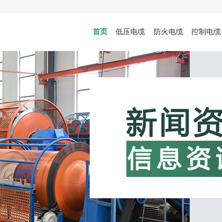
首页
低压电缆
防火电缆
控制电缆