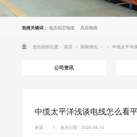
热搜关键词：
低压铝芯电缆
高压电缆
您当前的位置：
首页
新闻资讯
中缆太平洋
>
>
>
公司资讯
中缆太平洋浅谈电线怎么看
来源：
|
发布日期：2024-08-10