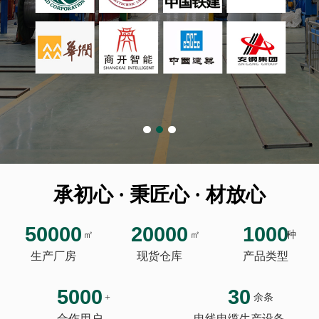
承初心 · 秉匠心 · 材放心
50000
20000
1000
㎡
㎡
种
生产厂房
现货仓库
产品类型
5000
30
+
余条
合作用户
电线电缆生产设备