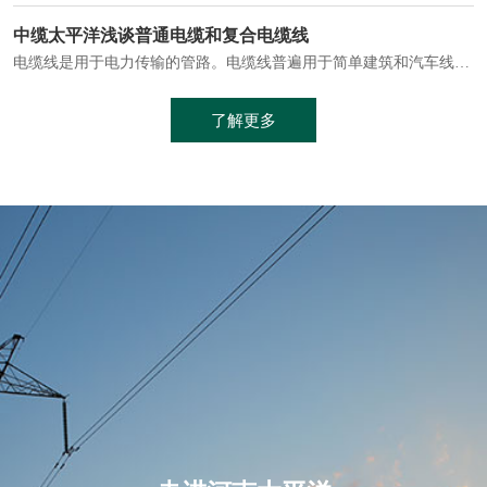
电缆通常埋设在地下或敷设在管道中，避免了架空线路可能带来的触电风险。
中缆太平洋浅谈普通电缆和复合电缆线
电缆线是用于电力传输的管路。电缆线普遍用于简单建筑和汽车线材，作为能源输送缆线，电缆线的复杂结构勿庸置疑。根据目标功能，电缆线具有以下一些特点：建筑用和车用线材要求轻质、大批量生产、价格低廉、具有相当的电学和力学性能和长时间的耐老化性能；工业用线材必须具有符合客户要求的性能；
加工工艺制成的。与传统的铜芯电缆相比，铝合金电缆具有诸多优点
了解更多