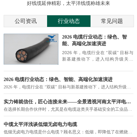
好线缆延伸精彩，太平洋线缆称雄未来
公司资讯
行业动态
常见问题
参
2026 电缆行业动态：绿色、智
能、高端化加速演进
端
2026 年，电缆行业在 “双碳” 目标与
筑
新基建推动下，进入结构升级关键
政
期，呈现绿色化、智能化、高端化三
房
大清晰趋势，市场格局持续优化。
2026 电缆行业动态：绿色、智能、高端化加速演进
2026 年，电缆行业在 “双碳” 目标与新基建推动下，进入结构升级关键期，呈现绿色化、智能化、高端化三大清晰趋势，市场格局持续优化。
建筑供电系统、住宅小区入户主线、市政工程路灯与景观供电、数据中心机房列头柜供电等。
实力铸就信任，匠心连接未来——全景透视河南太平洋电缆厂
在选择长期合作伙伴时，尤其是在电缆这类关乎基础安全的工业品上，供应商的“内在实力”远比一纸报价单更重要。今天，我们邀请您“云参观”河南太平洋电缆厂，透过每一个细节，看我们如何将“可靠”二字，铸入每一米电缆。
电力电缆作为配电系统的 "毛细血管"，承担着从变压器到终端用电设备的电力传输重任。
中缆太平洋浅谈低烟无卤电力电缆
低烟无卤电力电缆是什么电缆？顾名思义：低烟，即降低了在燃烧时有害物体的产生；卤素对于人体来说是一种有毒气体，无卤就是没有毒气体的释放，通常是针对电缆遇火灾时而言的。低烟无卤电力电缆又可以称之为环保电缆，低烟无卤电缆大多数用于医院和对环境卫生要求比较严格的地方。