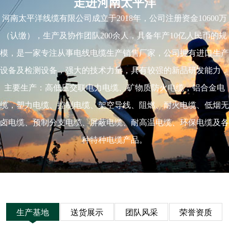
走进河南太平洋
河南太平洋线缆有限公司成立于2018年，公司注册资金10600万
（认缴），生产及协作团队200余人，具备年产10亿人民币的规
模，是一家专注从事电线电缆生产销售厂家，公司拥有进口生产
设备及检测设备，强大的技术力量，具有较强的新品研发能力，
主要生产：高低压交联电力电缆、矿物质防火电缆，铝合金电
缆，塑力电缆、控制电缆、架空导线、阻燃、耐火电缆、低烟无
卤电缆、预制分支电缆、屏蔽电缆、耐高温电缆、环保电缆及各
种特种电缆产品。
生产基地
送货展示
团队风采
荣誉资质