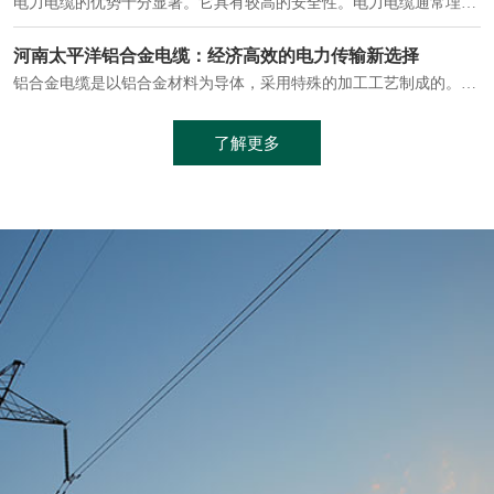
电缆通常埋设在地下或敷设在管道中，避免了架空线路可能带来的触电风险。
中缆太平洋浅谈普通电缆和复合电缆线
电缆线是用于电力传输的管路。电缆线普遍用于简单建筑和汽车线材，作为能源输送缆线，电缆线的复杂结构勿庸置疑。根据目标功能，电缆线具有以下一些特点：建筑用和车用线材要求轻质、大批量生产、价格低廉、具有相当的电学和力学性能和长时间的耐老化性能；工业用线材必须具有符合客户要求的性能；
加工工艺制成的。与传统的铜芯电缆相比，铝合金电缆具有诸多优点
了解更多