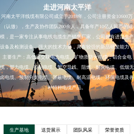
走进河南太平洋
河南太平洋线缆有限公司成立于2018年，公司注册资金10600万
（认缴），生产及协作团队200余人，具备年产10亿人民币的规
模，是一家专注从事电线电缆生产销售厂家，公司拥有进口生产
设备及检测设备，强大的技术力量，具有较强的新品研发能力，
主要生产：高低压交联电力电缆、矿物质防火电缆，铝合金电
缆，塑力电缆、控制电缆、架空导线、阻燃、耐火电缆、低烟无
卤电缆、预制分支电缆、屏蔽电缆、耐高温电缆、环保电缆及各
种特种电缆产品。
生产基地
送货展示
团队风采
荣誉资质