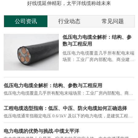
好线缆延伸精彩，太平洋线缆称雄未来
公司资讯
行业动态
常见问题
参
2026 电缆行业动态：绿色、智
能、高端化加速演进
端
2026 年，电缆行业在 “双碳” 目标与
筑
新基建推动下，进入结构升级关键
政
期，呈现绿色化、智能化、高端化三
房
大清晰趋势，市场格局持续优化。
2026 电缆行业动态：绿色、智能、高端化加速演进
2026 年，电缆行业在 “双碳” 目标与新基建推动下，进入结构升级关键期，呈现绿色化、智能化、高端化三大清晰趋势，市场格局持续优化。
建筑供电系统、住宅小区入户主线、市政工程路灯与景观供电、数据中心机房列头柜供电等。
实力铸就信任，匠心连接未来——全景透视河南太平洋电缆厂
在选择长期合作伙伴时，尤其是在电缆这类关乎基础安全的工业品上，供应商的“内在实力”远比一纸报价单更重要。今天，我们邀请您“云参观”河南太平洋电缆厂，透过每一个细节，看我们如何将“可靠”二字，铸入每一米电缆。
电力电缆作为配电系统的 "毛细血管"，承担着从变压器到终端用电设备的电力传输重任。
中缆太平洋浅谈低烟无卤电力电缆
低烟无卤电力电缆是什么电缆？顾名思义：低烟，即降低了在燃烧时有害物体的产生；卤素对于人体来说是一种有毒气体，无卤就是没有毒气体的释放，通常是针对电缆遇火灾时而言的。低烟无卤电力电缆又可以称之为环保电缆，低烟无卤电缆大多数用于医院和对环境卫生要求比较严格的地方。