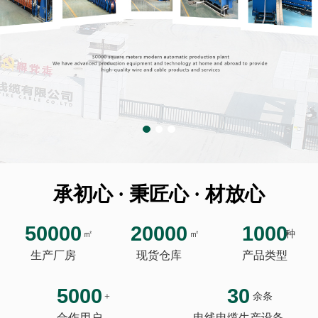
承初心 · 秉匠心 · 材放心
50000
20000
1000
㎡
㎡
种
生产厂房
现货仓库
产品类型
5000
30
+
余条
合作用户
电线电缆生产设备