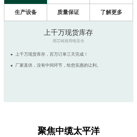
生产设备
质量保证
了解更多
原材料
RAW MATERIAL
河南太平洋电缆拥有多套现代化电缆生产设备，产品符合
ISO9001:2015质量管理体系标准。
生产所需的绝缘及护套电缆原料质量可靠，为客户提供质
量更高，价格实惠的电线电缆产品，拒绝非标诱惑，倡导国
标保检。
聚焦中缆太平洋