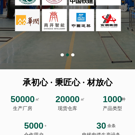
承初心 · 秉匠心 · 材放心
50000
20000
1000
㎡
㎡
种
生产厂房
现货仓库
产品类型
5000
30
+
余条
合作用户
电线电缆生产设备