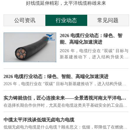
好线缆延伸精彩，太平洋线缆称雄未来
公司资讯
行业动态
常见问题
参
2026 电缆行业动态：绿色、智
能、高端化加速演进
端
2026 年，电缆行业在 “双碳” 目标与
筑
新基建推动下，进入结构升级关键
政
期，呈现绿色化、智能化、高端化三
房
大清晰趋势，市场格局持续优化。
2026 电缆行业动态：绿色、智能、高端化加速演进
2026 年，电缆行业在 “双碳” 目标与新基建推动下，进入结构升级关键期，呈现绿色化、智能化、高端化三大清晰趋势，市场格局持续优化。
建筑供电系统、住宅小区入户主线、市政工程路灯与景观供电、数据中心机房列头柜供电等。
实力铸就信任，匠心连接未来——全景透视河南太平洋电缆厂
在选择长期合作伙伴时，尤其是在电缆这类关乎基础安全的工业品上，供应商的“内在实力”远比一纸报价单更重要。今天，我们邀请您“云参观”河南太平洋电缆厂，透过每一个细节，看我们如何将“可靠”二字，铸入每一米电缆。
电力电缆作为配电系统的 "毛细血管"，承担着从变压器到终端用电设备的电力传输重任。
中缆太平洋浅谈低烟无卤电力电缆
低烟无卤电力电缆是什么电缆？顾名思义：低烟，即降低了在燃烧时有害物体的产生；卤素对于人体来说是一种有毒气体，无卤就是没有毒气体的释放，通常是针对电缆遇火灾时而言的。低烟无卤电力电缆又可以称之为环保电缆，低烟无卤电缆大多数用于医院和对环境卫生要求比较严格的地方。