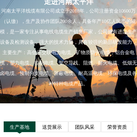
走进河南太平洋
河南太平洋线缆有限公司成立于2018年，公司注册资金10600万
（认缴），生产及协作团队200余人，具备年产10亿人民币的规
模，是一家专注从事电线电缆生产销售厂家，公司拥有进口生产
设备及检测设备，强大的技术力量，具有较强的新品研发能力，
主要生产：高低压交联电力电缆、矿物质防火电缆，铝合金电
缆，塑力电缆、控制电缆、架空导线、阻燃、耐火电缆、低烟无
卤电缆、预制分支电缆、屏蔽电缆、耐高温电缆、环保电缆及各
种特种电缆产品。
生产基地
送货展示
团队风采
荣誉资质