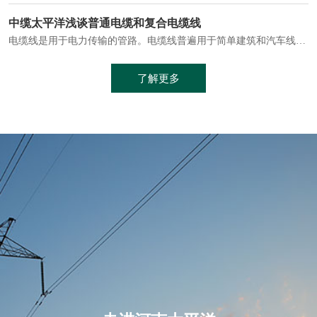
电缆通常埋设在地下或敷设在管道中，避免了架空线路可能带来的触电风险。
中缆太平洋浅谈普通电缆和复合电缆线
电缆线是用于电力传输的管路。电缆线普遍用于简单建筑和汽车线材，作为能源输送缆线，电缆线的复杂结构勿庸置疑。根据目标功能，电缆线具有以下一些特点：建筑用和车用线材要求轻质、大批量生产、价格低廉、具有相当的电学和力学性能和长时间的耐老化性能；工业用线材必须具有符合客户要求的性能；
加工工艺制成的。与传统的铜芯电缆相比，铝合金电缆具有诸多优点
了解更多