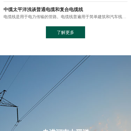
电缆通常埋设在地下或敷设在管道中，避免了架空线路可能带来的触电风险。
中缆太平洋浅谈普通电缆和复合电缆线
电缆线是用于电力传输的管路。电缆线普遍用于简单建筑和汽车线材，作为能源输送缆线，电缆线的复杂结构勿庸置疑。根据目标功能，电缆线具有以下一些特点：建筑用和车用线材要求轻质、大批量生产、价格低廉、具有相当的电学和力学性能和长时间的耐老化性能；工业用线材必须具有符合客户要求的性能；
加工工艺制成的。与传统的铜芯电缆相比，铝合金电缆具有诸多优点
了解更多