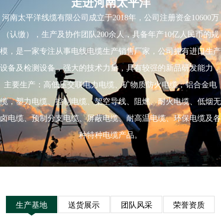
走进河南太平洋
河南太平洋线缆有限公司成立于2018年，公司注册资金10600万
（认缴），生产及协作团队200余人，具备年产10亿人民币的规
模，是一家专注从事电线电缆生产销售厂家，公司拥有进口生产
设备及检测设备，强大的技术力量，具有较强的新品研发能力，
主要生产：高低压交联电力电缆、矿物质防火电缆，铝合金电
缆，塑力电缆、控制电缆、架空导线、阻燃、耐火电缆、低烟无
卤电缆、预制分支电缆、屏蔽电缆、耐高温电缆、环保电缆及各
种特种电缆产品。
生产基地
送货展示
团队风采
荣誉资质