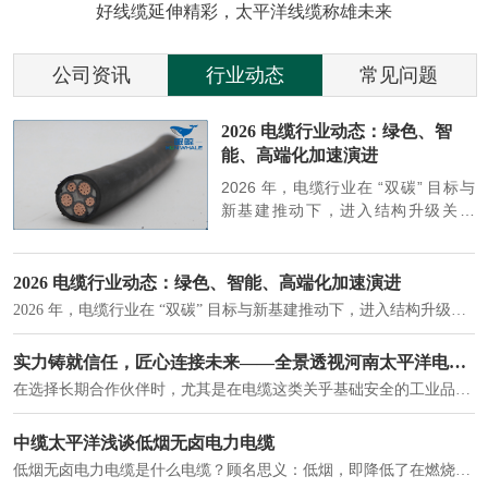
好线缆延伸精彩，太平洋线缆称雄未来
公司资讯
行业动态
常见问题
参
2026 电缆行业动态：绿色、智
能、高端化加速演进
端
2026 年，电缆行业在 “双碳” 目标与
筑
新基建推动下，进入结构升级关键
政
期，呈现绿色化、智能化、高端化三
房
大清晰趋势，市场格局持续优化。
2026 电缆行业动态：绿色、智能、高端化加速演进
2026 年，电缆行业在 “双碳” 目标与新基建推动下，进入结构升级关键期，呈现绿色化、智能化、高端化三大清晰趋势，市场格局持续优化。
建筑供电系统、住宅小区入户主线、市政工程路灯与景观供电、数据中心机房列头柜供电等。
实力铸就信任，匠心连接未来——全景透视河南太平洋电缆厂
在选择长期合作伙伴时，尤其是在电缆这类关乎基础安全的工业品上，供应商的“内在实力”远比一纸报价单更重要。今天，我们邀请您“云参观”河南太平洋电缆厂，透过每一个细节，看我们如何将“可靠”二字，铸入每一米电缆。
电力电缆作为配电系统的 "毛细血管"，承担着从变压器到终端用电设备的电力传输重任。
中缆太平洋浅谈低烟无卤电力电缆
低烟无卤电力电缆是什么电缆？顾名思义：低烟，即降低了在燃烧时有害物体的产生；卤素对于人体来说是一种有毒气体，无卤就是没有毒气体的释放，通常是针对电缆遇火灾时而言的。低烟无卤电力电缆又可以称之为环保电缆，低烟无卤电缆大多数用于医院和对环境卫生要求比较严格的地方。