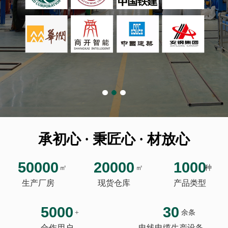
承初心 · 秉匠心 · 材放心
50000
20000
1000
㎡
㎡
种
生产厂房
现货仓库
产品类型
5000
30
+
余条
合作用户
电线电缆生产设备