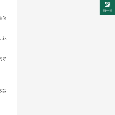
扫一扫
性价
，花
的寻
多芯