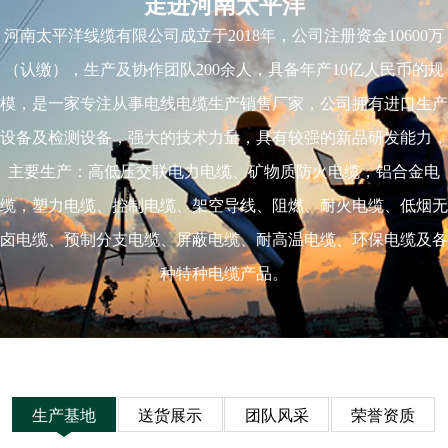
走进河南太平洋
河南太平洋线缆有限公司成立于2018年，公司注册资金10600万
（认缴），生产及协作团队200余人，具备年产10亿人民币的规
模，是一家专注从事电线电缆生产销售厂家，公司拥有进口生产
设备及检测设备，强大的技术力量，具有较强的新品研发能力，
主要生产：高低压交联电力电缆、矿物质防火电缆，铝合金电
缆，塑力电缆、控制电缆、架空导线、阻燃、耐火电缆、低烟无
卤电缆、预制分支电缆、屏蔽电缆、耐高温电缆、环保电缆及各
种特种电缆产品。
生产基地
送货展示
团队风采
荣誉资质