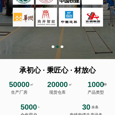
承初心 · 秉匠心 · 材放心
50000
20000
1000
㎡
㎡
种
生产厂房
现货仓库
产品类型
5000
30
+
余条
合作用户
电线电缆生产设备