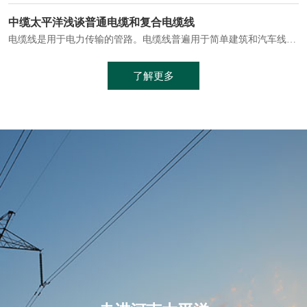
电缆通常埋设在地下或敷设在管道中，避免了架空线路可能带来的触电风险。
中缆太平洋浅谈普通电缆和复合电缆线
电缆线是用于电力传输的管路。电缆线普遍用于简单建筑和汽车线材，作为能源输送缆线，电缆线的复杂结构勿庸置疑。根据目标功能，电缆线具有以下一些特点：建筑用和车用线材要求轻质、大批量生产、价格低廉、具有相当的电学和力学性能和长时间的耐老化性能；工业用线材必须具有符合客户要求的性能；
加工工艺制成的。与传统的铜芯电缆相比，铝合金电缆具有诸多优点
了解更多