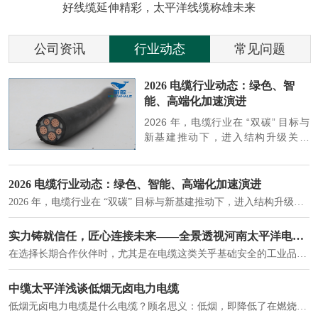
好线缆延伸精彩，太平洋线缆称雄未来
公司资讯
行业动态
常见问题
参
2026 电缆行业动态：绿色、智
能、高端化加速演进
端
2026 年，电缆行业在 “双碳” 目标与
筑
新基建推动下，进入结构升级关键
政
期，呈现绿色化、智能化、高端化三
房
大清晰趋势，市场格局持续优化。
2026 电缆行业动态：绿色、智能、高端化加速演进
2026 年，电缆行业在 “双碳” 目标与新基建推动下，进入结构升级关键期，呈现绿色化、智能化、高端化三大清晰趋势，市场格局持续优化。
建筑供电系统、住宅小区入户主线、市政工程路灯与景观供电、数据中心机房列头柜供电等。
实力铸就信任，匠心连接未来——全景透视河南太平洋电缆厂
在选择长期合作伙伴时，尤其是在电缆这类关乎基础安全的工业品上，供应商的“内在实力”远比一纸报价单更重要。今天，我们邀请您“云参观”河南太平洋电缆厂，透过每一个细节，看我们如何将“可靠”二字，铸入每一米电缆。
电力电缆作为配电系统的 "毛细血管"，承担着从变压器到终端用电设备的电力传输重任。
中缆太平洋浅谈低烟无卤电力电缆
低烟无卤电力电缆是什么电缆？顾名思义：低烟，即降低了在燃烧时有害物体的产生；卤素对于人体来说是一种有毒气体，无卤就是没有毒气体的释放，通常是针对电缆遇火灾时而言的。低烟无卤电力电缆又可以称之为环保电缆，低烟无卤电缆大多数用于医院和对环境卫生要求比较严格的地方。