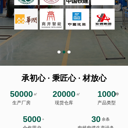
承初心 · 秉匠心 · 材放心
50000
20000
1000
㎡
㎡
种
生产厂房
现货仓库
产品类型
5000
30
+
余条
合作用户
电线电缆生产设备