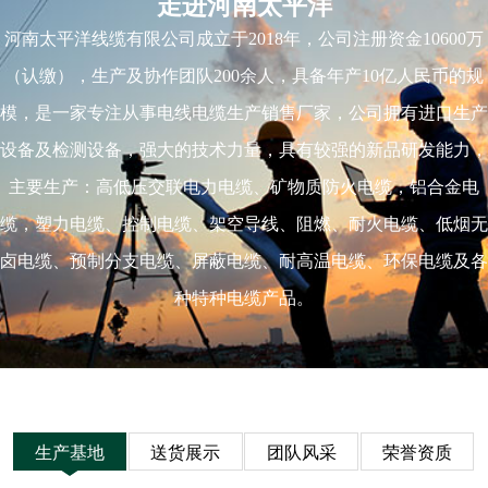
走进河南太平洋
河南太平洋线缆有限公司成立于2018年，公司注册资金10600万
（认缴），生产及协作团队200余人，具备年产10亿人民币的规
模，是一家专注从事电线电缆生产销售厂家，公司拥有进口生产
设备及检测设备，强大的技术力量，具有较强的新品研发能力，
主要生产：高低压交联电力电缆、矿物质防火电缆，铝合金电
缆，塑力电缆、控制电缆、架空导线、阻燃、耐火电缆、低烟无
卤电缆、预制分支电缆、屏蔽电缆、耐高温电缆、环保电缆及各
种特种电缆产品。
生产基地
送货展示
团队风采
荣誉资质