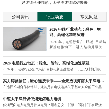
好线缆延伸精彩，太平洋线缆称雄未来
公司资讯
行业动态
常见问题
参
2026 电缆行业动态：绿色、智
能、高端化加速演进
端
2026 年，电缆行业在 “双碳” 目标与
筑
新基建推动下，进入结构升级关键
政
期，呈现绿色化、智能化、高端化三
房
大清晰趋势，市场格局持续优化。
2026 电缆行业动态：绿色、智能、高端化加速演进
2026 年，电缆行业在 “双碳” 目标与新基建推动下，进入结构升级关键期，呈现绿色化、智能化、高端化三大清晰趋势，市场格局持续优化。
建筑供电系统、住宅小区入户主线、市政工程路灯与景观供电、数据中心机房列头柜供电等。
实力铸就信任，匠心连接未来——全景透视河南太平洋电缆厂
在选择长期合作伙伴时，尤其是在电缆这类关乎基础安全的工业品上，供应商的“内在实力”远比一纸报价单更重要。今天，我们邀请您“云参观”河南太平洋电缆厂，透过每一个细节，看我们如何将“可靠”二字，铸入每一米电缆。
电力电缆作为配电系统的 "毛细血管"，承担着从变压器到终端用电设备的电力传输重任。
中缆太平洋浅谈低烟无卤电力电缆
低烟无卤电力电缆是什么电缆？顾名思义：低烟，即降低了在燃烧时有害物体的产生；卤素对于人体来说是一种有毒气体，无卤就是没有毒气体的释放，通常是针对电缆遇火灾时而言的。低烟无卤电力电缆又可以称之为环保电缆，低烟无卤电缆大多数用于医院和对环境卫生要求比较严格的地方。