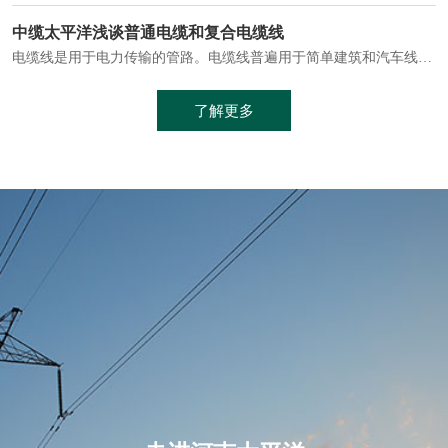
电缆通常埋设在地下或敷设在管道中，避免了架空线路可能带来的触电风险。
中缆太平洋浅谈普通电缆和复合电缆线
电缆线是用于电力传输的管路。电缆线普遍用于简单建筑和汽车线材，作为能源输送缆线，电缆线的复杂结构勿庸置疑。根据目标功能，电缆线具有以下一些特点：建筑用和车用线材要求轻质、大批量生产、价格低廉、具有相当的电学和力学性能和长时间的耐老化性能；工业用线材必须具有符合客户要求的性能；
加工工艺制成的。与传统的铜芯电缆相比，铝合金电缆具有诸多优点
了解更多