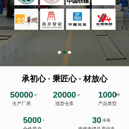
承初心 · 秉匠心 · 材放心
50000
20000
1000
㎡
㎡
种
生产厂房
现货仓库
产品类型
5000
30
+
余条
合作用户
电线电缆生产设备