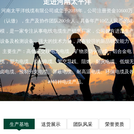
走进河南太平洋
河南太平洋线缆有限公司成立于2018年，公司注册资金10600万
（认缴），生产及协作团队200余人，具备年产10亿人民币的规
模，是一家专注从事电线电缆生产销售厂家，公司拥有进口生产
设备及检测设备，强大的技术力量，具有较强的新品研发能力，
主要生产：高低压交联电力电缆、矿物质防火电缆，铝合金电
缆，塑力电缆、控制电缆、架空导线、阻燃、耐火电缆、低烟无
卤电缆、预制分支电缆、屏蔽电缆、耐高温电缆、环保电缆及各
种特种电缆产品。
生产基地
送货展示
团队风采
荣誉资质