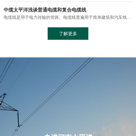
电缆通常埋设在地下或敷设在管道中，避免了架空线路可能带来的触电风险。
中缆太平洋浅谈普通电缆和复合电缆线
电缆线是用于电力传输的管路。电缆线普遍用于简单建筑和汽车线材，作为能源输送缆线，电缆线的复杂结构勿庸置疑。根据目标功能，电缆线具有以下一些特点：建筑用和车用线材要求轻质、大批量生产、价格低廉、具有相当的电学和力学性能和长时间的耐老化性能；工业用线材必须具有符合客户要求的性能；
加工工艺制成的。与传统的铜芯电缆相比，铝合金电缆具有诸多优点
了解更多