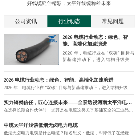
好线缆延伸精彩，太平洋线缆称雄未来
公司资讯
行业动态
常见问题
参
2026 电缆行业动态：绿色、智
能、高端化加速演进
端
2026 年，电缆行业在 “双碳” 目标与
筑
新基建推动下，进入结构升级关键
政
期，呈现绿色化、智能化、高端化三
房
大清晰趋势，市场格局持续优化。
2026 电缆行业动态：绿色、智能、高端化加速演进
2026 年，电缆行业在 “双碳” 目标与新基建推动下，进入结构升级关键期，呈现绿色化、智能化、高端化三大清晰趋势，市场格局持续优化。
建筑供电系统、住宅小区入户主线、市政工程路灯与景观供电、数据中心机房列头柜供电等。
实力铸就信任，匠心连接未来——全景透视河南太平洋电缆厂
在选择长期合作伙伴时，尤其是在电缆这类关乎基础安全的工业品上，供应商的“内在实力”远比一纸报价单更重要。今天，我们邀请您“云参观”河南太平洋电缆厂，透过每一个细节，看我们如何将“可靠”二字，铸入每一米电缆。
电力电缆作为配电系统的 "毛细血管"，承担着从变压器到终端用电设备的电力传输重任。
中缆太平洋浅谈低烟无卤电力电缆
低烟无卤电力电缆是什么电缆？顾名思义：低烟，即降低了在燃烧时有害物体的产生；卤素对于人体来说是一种有毒气体，无卤就是没有毒气体的释放，通常是针对电缆遇火灾时而言的。低烟无卤电力电缆又可以称之为环保电缆，低烟无卤电缆大多数用于医院和对环境卫生要求比较严格的地方。