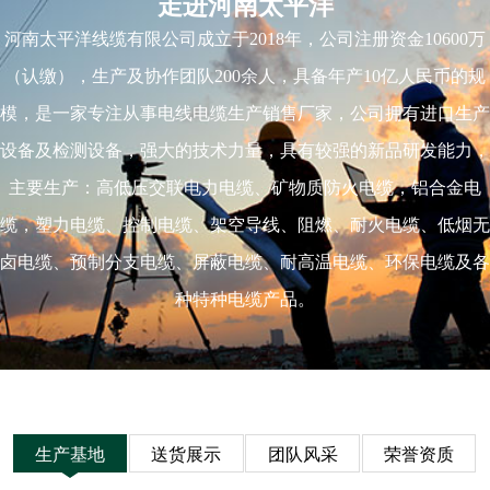
走进河南太平洋
河南太平洋线缆有限公司成立于2018年，公司注册资金10600万
（认缴），生产及协作团队200余人，具备年产10亿人民币的规
模，是一家专注从事电线电缆生产销售厂家，公司拥有进口生产
设备及检测设备，强大的技术力量，具有较强的新品研发能力，
主要生产：高低压交联电力电缆、矿物质防火电缆，铝合金电
缆，塑力电缆、控制电缆、架空导线、阻燃、耐火电缆、低烟无
卤电缆、预制分支电缆、屏蔽电缆、耐高温电缆、环保电缆及各
种特种电缆产品。
生产基地
送货展示
团队风采
荣誉资质