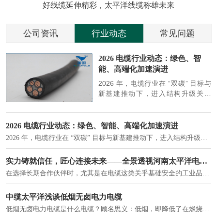
好线缆延伸精彩，太平洋线缆称雄未来
公司资讯
行业动态
常见问题
参
2026 电缆行业动态：绿色、智
能、高端化加速演进
端
2026 年，电缆行业在 “双碳” 目标与
筑
新基建推动下，进入结构升级关键
政
期，呈现绿色化、智能化、高端化三
房
大清晰趋势，市场格局持续优化。
2026 电缆行业动态：绿色、智能、高端化加速演进
2026 年，电缆行业在 “双碳” 目标与新基建推动下，进入结构升级关键期，呈现绿色化、智能化、高端化三大清晰趋势，市场格局持续优化。
建筑供电系统、住宅小区入户主线、市政工程路灯与景观供电、数据中心机房列头柜供电等。
实力铸就信任，匠心连接未来——全景透视河南太平洋电缆厂
在选择长期合作伙伴时，尤其是在电缆这类关乎基础安全的工业品上，供应商的“内在实力”远比一纸报价单更重要。今天，我们邀请您“云参观”河南太平洋电缆厂，透过每一个细节，看我们如何将“可靠”二字，铸入每一米电缆。
电力电缆作为配电系统的 "毛细血管"，承担着从变压器到终端用电设备的电力传输重任。
中缆太平洋浅谈低烟无卤电力电缆
低烟无卤电力电缆是什么电缆？顾名思义：低烟，即降低了在燃烧时有害物体的产生；卤素对于人体来说是一种有毒气体，无卤就是没有毒气体的释放，通常是针对电缆遇火灾时而言的。低烟无卤电力电缆又可以称之为环保电缆，低烟无卤电缆大多数用于医院和对环境卫生要求比较严格的地方。