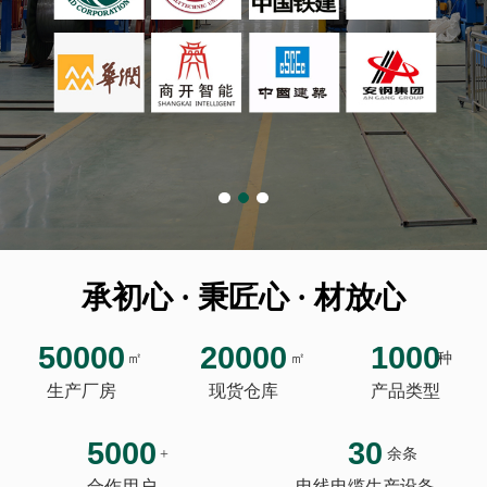
承初心 · 秉匠心 · 材放心
50000
20000
1000
㎡
㎡
种
生产厂房
现货仓库
产品类型
5000
30
+
余条
合作用户
电线电缆生产设备