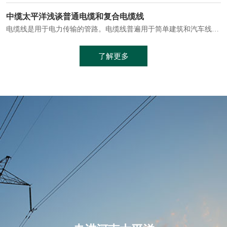
电缆通常埋设在地下或敷设在管道中，避免了架空线路可能带来的触电风险。
中缆太平洋浅谈普通电缆和复合电缆线
电缆线是用于电力传输的管路。电缆线普遍用于简单建筑和汽车线材，作为能源输送缆线，电缆线的复杂结构勿庸置疑。根据目标功能，电缆线具有以下一些特点：建筑用和车用线材要求轻质、大批量生产、价格低廉、具有相当的电学和力学性能和长时间的耐老化性能；工业用线材必须具有符合客户要求的性能；
加工工艺制成的。与传统的铜芯电缆相比，铝合金电缆具有诸多优点
了解更多