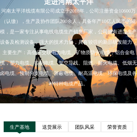
走进河南太平洋
河南太平洋线缆有限公司成立于2018年，公司注册资金10600万
（认缴），生产及协作团队200余人，具备年产10亿人民币的规
模，是一家专注从事电线电缆生产销售厂家，公司拥有进口生产
设备及检测设备，强大的技术力量，具有较强的新品研发能力，
主要生产：高低压交联电力电缆、矿物质防火电缆，铝合金电
缆，塑力电缆、控制电缆、架空导线、阻燃、耐火电缆、低烟无
卤电缆、预制分支电缆、屏蔽电缆、耐高温电缆、环保电缆及各
种特种电缆产品。
生产基地
送货展示
团队风采
荣誉资质