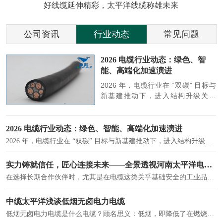
好线缆延伸精彩，太平洋线缆称雄未来
公司资讯
行业动态
常见问题
参
2026 电缆行业动态：绿色、智
能、高端化加速演进
端
2026 年，电缆行业在 “双碳” 目标与
筑
新基建推动下，进入结构升级关键
政
期，呈现绿色化、智能化、高端化三
房
大清晰趋势，市场格局持续优化。
2026 电缆行业动态：绿色、智能、高端化加速演进
2026 年，电缆行业在 “双碳” 目标与新基建推动下，进入结构升级关键期，呈现绿色化、智能化、高端化三大清晰趋势，市场格局持续优化。
建筑供电系统、住宅小区入户主线、市政工程路灯与景观供电、数据中心机房列头柜供电等。
实力铸就信任，匠心连接未来——全景透视河南太平洋电缆厂
在选择长期合作伙伴时，尤其是在电缆这类关乎基础安全的工业品上，供应商的“内在实力”远比一纸报价单更重要。今天，我们邀请您“云参观”河南太平洋电缆厂，透过每一个细节，看我们如何将“可靠”二字，铸入每一米电缆。
电力电缆作为配电系统的 "毛细血管"，承担着从变压器到终端用电设备的电力传输重任。
中缆太平洋浅谈低烟无卤电力电缆
低烟无卤电力电缆是什么电缆？顾名思义：低烟，即降低了在燃烧时有害物体的产生；卤素对于人体来说是一种有毒气体，无卤就是没有毒气体的释放，通常是针对电缆遇火灾时而言的。低烟无卤电力电缆又可以称之为环保电缆，低烟无卤电缆大多数用于医院和对环境卫生要求比较严格的地方。