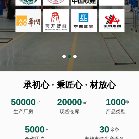
承初心 · 秉匠心 · 材放心
50000
20000
1000
㎡
㎡
种
生产厂房
现货仓库
产品类型
5000
30
+
余条
合作用户
电线电缆生产设备