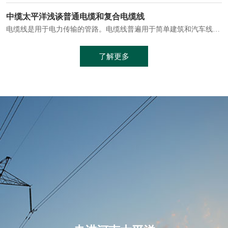
电缆通常埋设在地下或敷设在管道中，避免了架空线路可能带来的触电风险。
中缆太平洋浅谈普通电缆和复合电缆线
电缆线是用于电力传输的管路。电缆线普遍用于简单建筑和汽车线材，作为能源输送缆线，电缆线的复杂结构勿庸置疑。根据目标功能，电缆线具有以下一些特点：建筑用和车用线材要求轻质、大批量生产、价格低廉、具有相当的电学和力学性能和长时间的耐老化性能；工业用线材必须具有符合客户要求的性能；
加工工艺制成的。与传统的铜芯电缆相比，铝合金电缆具有诸多优点
了解更多