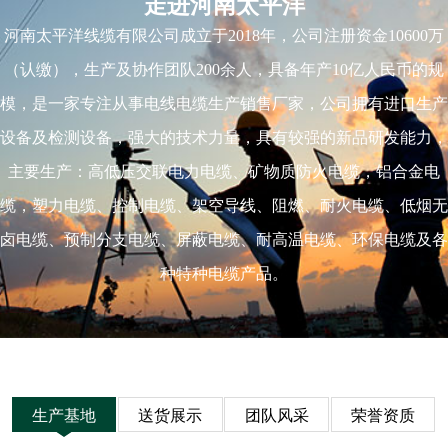
走进河南太平洋
河南太平洋线缆有限公司成立于2018年，公司注册资金10600万
（认缴），生产及协作团队200余人，具备年产10亿人民币的规
模，是一家专注从事电线电缆生产销售厂家，公司拥有进口生产
设备及检测设备，强大的技术力量，具有较强的新品研发能力，
主要生产：高低压交联电力电缆、矿物质防火电缆，铝合金电
缆，塑力电缆、控制电缆、架空导线、阻燃、耐火电缆、低烟无
卤电缆、预制分支电缆、屏蔽电缆、耐高温电缆、环保电缆及各
种特种电缆产品。
生产基地
送货展示
团队风采
荣誉资质