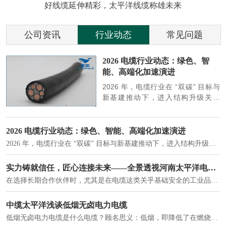
好线缆延伸精彩，太平洋线缆称雄未来
公司资讯
行业动态
常见问题
参
2026 电缆行业动态：绿色、智
能、高端化加速演进
端
2026 年，电缆行业在 “双碳” 目标与
筑
新基建推动下，进入结构升级关键
政
期，呈现绿色化、智能化、高端化三
房
大清晰趋势，市场格局持续优化。
2026 电缆行业动态：绿色、智能、高端化加速演进
2026 年，电缆行业在 “双碳” 目标与新基建推动下，进入结构升级关键期，呈现绿色化、智能化、高端化三大清晰趋势，市场格局持续优化。
建筑供电系统、住宅小区入户主线、市政工程路灯与景观供电、数据中心机房列头柜供电等。
实力铸就信任，匠心连接未来——全景透视河南太平洋电缆厂
在选择长期合作伙伴时，尤其是在电缆这类关乎基础安全的工业品上，供应商的“内在实力”远比一纸报价单更重要。今天，我们邀请您“云参观”河南太平洋电缆厂，透过每一个细节，看我们如何将“可靠”二字，铸入每一米电缆。
电力电缆作为配电系统的 "毛细血管"，承担着从变压器到终端用电设备的电力传输重任。
中缆太平洋浅谈低烟无卤电力电缆
低烟无卤电力电缆是什么电缆？顾名思义：低烟，即降低了在燃烧时有害物体的产生；卤素对于人体来说是一种有毒气体，无卤就是没有毒气体的释放，通常是针对电缆遇火灾时而言的。低烟无卤电力电缆又可以称之为环保电缆，低烟无卤电缆大多数用于医院和对环境卫生要求比较严格的地方。