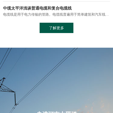
电缆通常埋设在地下或敷设在管道中，避免了架空线路可能带来的触电风险。
中缆太平洋浅谈普通电缆和复合电缆线
电缆线是用于电力传输的管路。电缆线普遍用于简单建筑和汽车线材，作为能源输送缆线，电缆线的复杂结构勿庸置疑。根据目标功能，电缆线具有以下一些特点：建筑用和车用线材要求轻质、大批量生产、价格低廉、具有相当的电学和力学性能和长时间的耐老化性能；工业用线材必须具有符合客户要求的性能；
加工工艺制成的。与传统的铜芯电缆相比，铝合金电缆具有诸多优点
了解更多