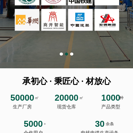
承初心 · 秉匠心 · 材放心
50000
20000
1000
㎡
㎡
种
生产厂房
现货仓库
产品类型
5000
30
+
余条
合作用户
电线电缆生产设备