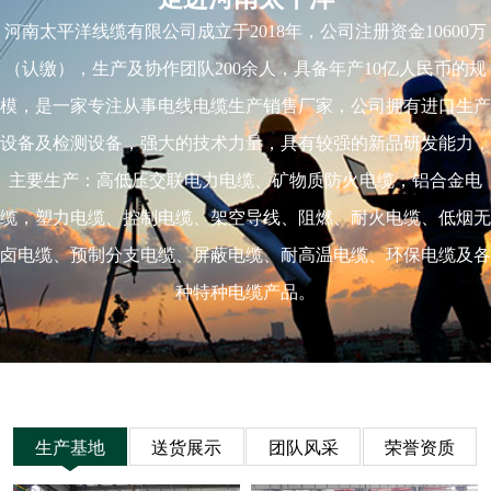
走进河南太平洋
河南太平洋线缆有限公司成立于2018年，公司注册资金10600万
（认缴），生产及协作团队200余人，具备年产10亿人民币的规
模，是一家专注从事电线电缆生产销售厂家，公司拥有进口生产
设备及检测设备，强大的技术力量，具有较强的新品研发能力，
主要生产：高低压交联电力电缆、矿物质防火电缆，铝合金电
缆，塑力电缆、控制电缆、架空导线、阻燃、耐火电缆、低烟无
卤电缆、预制分支电缆、屏蔽电缆、耐高温电缆、环保电缆及各
种特种电缆产品。
生产基地
送货展示
团队风采
荣誉资质