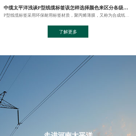
电力电缆的优势十分显著。它具有较高的安全性。电力电缆通常埋设在地下或敷设在管道中，避免了架空线路可能带来的触电风险。
河南太平洋铝合金电缆：经济高效的电力传输新选择
铝合金电缆是以铝合金材料为导体，采用特殊的加工工艺制成的。与传统的铜芯电缆相比，铝合金电缆具有诸多优点
了解更多