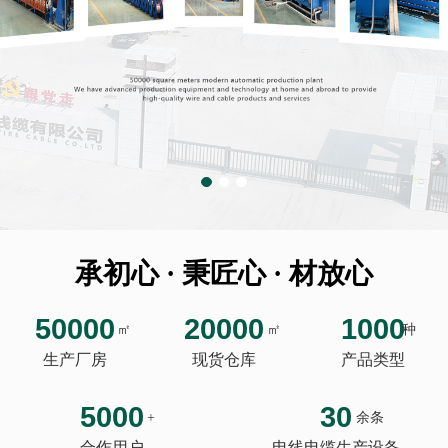
承初心 · 秉匠心 · 材放心
50000
20000
1000
㎡
㎡
种
生产厂房
现货仓库
产品类型
5000
30
+
余条
合作用户
电线电缆生产设备