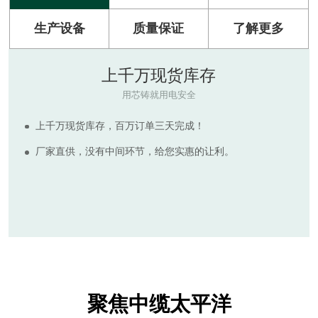
生产设备
质量保证
了解更多
原材料
RAW MATERIAL
河南太平洋电缆拥有多套现代化电缆生产设备，产品符合
ISO9001:2015质量管理体系标准。
生产所需的绝缘及护套电缆原料质量可靠，为客户提供质
量更高，价格实惠的电线电缆产品，拒绝非标诱惑，倡导国
标保检。
聚焦中缆太平洋