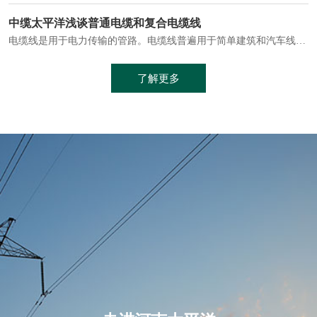
电缆通常埋设在地下或敷设在管道中，避免了架空线路可能带来的触电风险。
中缆太平洋浅谈普通电缆和复合电缆线
电缆线是用于电力传输的管路。电缆线普遍用于简单建筑和汽车线材，作为能源输送缆线，电缆线的复杂结构勿庸置疑。根据目标功能，电缆线具有以下一些特点：建筑用和车用线材要求轻质、大批量生产、价格低廉、具有相当的电学和力学性能和长时间的耐老化性能；工业用线材必须具有符合客户要求的性能；
加工工艺制成的。与传统的铜芯电缆相比，铝合金电缆具有诸多优点
了解更多