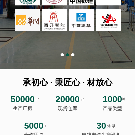
承初心 · 秉匠心 · 材放心
50000
20000
1000
㎡
㎡
种
生产厂房
现货仓库
产品类型
5000
30
+
余条
合作用户
电线电缆生产设备