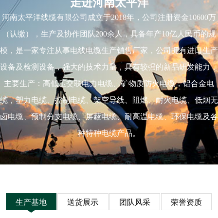
走进河南太平洋
河南太平洋线缆有限公司成立于2018年，公司注册资金10600万
（认缴），生产及协作团队200余人，具备年产10亿人民币的规
模，是一家专注从事电线电缆生产销售厂家，公司拥有进口生产
设备及检测设备，强大的技术力量，具有较强的新品研发能力，
主要生产：高低压交联电力电缆、矿物质防火电缆，铝合金电
缆，塑力电缆、控制电缆、架空导线、阻燃、耐火电缆、低烟无
卤电缆、预制分支电缆、屏蔽电缆、耐高温电缆、环保电缆及各
种特种电缆产品。
生产基地
送货展示
团队风采
荣誉资质