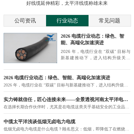
好线缆延伸精彩，太平洋线缆称雄未来
公司资讯
行业动态
常见问题
参
2026 电缆行业动态：绿色、智
能、高端化加速演进
端
2026 年，电缆行业在 “双碳” 目标与
筑
新基建推动下，进入结构升级关键
政
期，呈现绿色化、智能化、高端化三
房
大清晰趋势，市场格局持续优化。
2026 电缆行业动态：绿色、智能、高端化加速演进
2026 年，电缆行业在 “双碳” 目标与新基建推动下，进入结构升级关键期，呈现绿色化、智能化、高端化三大清晰趋势，市场格局持续优化。
建筑供电系统、住宅小区入户主线、市政工程路灯与景观供电、数据中心机房列头柜供电等。
实力铸就信任，匠心连接未来——全景透视河南太平洋电缆厂
在选择长期合作伙伴时，尤其是在电缆这类关乎基础安全的工业品上，供应商的“内在实力”远比一纸报价单更重要。今天，我们邀请您“云参观”河南太平洋电缆厂，透过每一个细节，看我们如何将“可靠”二字，铸入每一米电缆。
电力电缆作为配电系统的 "毛细血管"，承担着从变压器到终端用电设备的电力传输重任。
中缆太平洋浅谈低烟无卤电力电缆
低烟无卤电力电缆是什么电缆？顾名思义：低烟，即降低了在燃烧时有害物体的产生；卤素对于人体来说是一种有毒气体，无卤就是没有毒气体的释放，通常是针对电缆遇火灾时而言的。低烟无卤电力电缆又可以称之为环保电缆，低烟无卤电缆大多数用于医院和对环境卫生要求比较严格的地方。