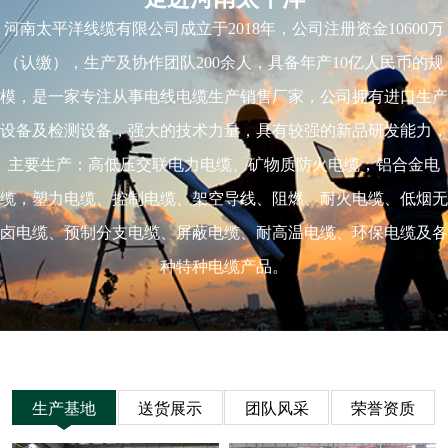
河南太平洋线缆有限公司成立于2018年，公司注册资金10600万
（认缴），生产及协作团队200余人，具备年产10亿人民币的规
模，是一家专注从事电线电缆生产销售厂家，公司拥有进口生产
设备及检测设备，强大的技术力量，具有较强的新品研发能力，
主要生产：高低压交联电力电缆、矿物质防火电缆，铝合金电
缆，塑力电缆、控制电缆、架空导线、阻燃、耐火电缆、低烟无
卤电缆、预制分支电缆、屏蔽电缆、耐高温电缆、环保电缆及各
种特种电缆产品。
生产基地
送货展示
团队风采
荣誉资质