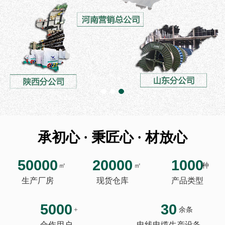
承初心 · 秉匠心 · 材放心
50000
20000
1000
㎡
㎡
种
生产厂房
现货仓库
产品类型
5000
30
+
余条
合作用户
电线电缆生产设备