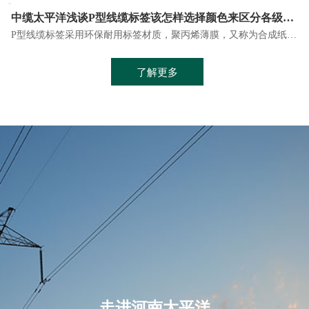
中缆太平洋浅谈P型线缆标签该怎样选择颜色来区分各级别电路和功能？
P型线缆标签采用环保耐用标签材质，聚丙烯薄膜，又称为合成纸不干胶，可以重复再生使用，并可完全燃烧不会产生有毒气体，符合现代环保的要求，是一种环保型标签。P型线缆标签是常用的通信线缆标签，广泛用于机房线路的铺设以及家庭区分线路使用，标签耐高温、防水、耐撕、保存时间长，适合激光打印机打印，P型线缆标签主要有5个特点：
，电缆线具有以下一些特点：建筑用和车用线材要求轻质、大批量生产、价格低廉、具有相当的电学和力学性能和长时间的耐老化性能；工业用线材必须具有符合客户要求的性能；
了解更多
走进河南太平洋