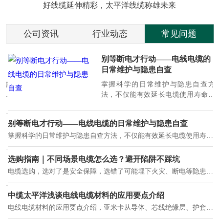
好线缆延伸精彩，太平洋线缆称雄未来
公司资讯
行业动态
常见问题
别等断电才行动——电线电缆的
日常维护与隐患自查
标与
掌握科学的日常维护与隐患自查方
键
法，不仅能有效延长电缆使用寿命、
三
降低运维成本，更能从源头规避断电
停产、火灾等安全风险。本文结合行
别等断电才行动——电线电缆的日常维护与隐患自查
业实践，为您详解电缆日常保养的核
掌握科学的日常维护与隐患自查方法，不仅能有效延长电缆使用寿命、降低运维成本，更能从源头规避断电停产、火灾等安全风险。本文结合行业实践，为您详解电缆日常保养的核心要点与隐患处置方案。
心要点与隐患处置方案。
高端化三大清晰趋势，市场格局持续优化。
选购指南｜不同场景电缆怎么选？避开陷阱不踩坑
南太平洋电缆厂
电缆选购，选对了是安全保障，选错了可能埋下火灾、断电等隐患，尤其工程、家装等场景，电缆质量直接决定使用效果与安全性。河南太平洋电缆厂结合多年行业经验，整理不同场景选购技巧，拆解常见陷阱，帮您高效选对电缆，少走弯路。
纸报价单更重要。今天，我们邀请您“云参观”河南太平洋电缆厂，透过每一个细节，看我们如何将“可靠”二字，铸入每一米电缆。
中缆太平洋浅谈电线电缆材料的应用要点介绍
电线电缆材料的应用要点介绍，亚米卡从导体、芯线绝缘层、护套绝缘材料这几个方面来讲解。导体(铜丝)电线电缆常用的铜芯线中，铜线是纯净的，铜是紫红色的金属，俗称“紫铜”、“红铜”纯铜富有延展性。像一滴水那么大小的纯铜，可拉成长达两公里的细丝，这里所说的纯铜，确实要非常纯，
就是没有毒气体的释放，通常是针对电缆遇火灾时而言的。低烟无卤电力电缆又可以称之为环保电缆，低烟无卤电缆大多数用于医院和对环境卫生要求比较严格的地方。