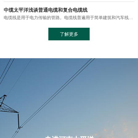
电缆通常埋设在地下或敷设在管道中，避免了架空线路可能带来的触电风险。
中缆太平洋浅谈普通电缆和复合电缆线
电缆线是用于电力传输的管路。电缆线普遍用于简单建筑和汽车线材，作为能源输送缆线，电缆线的复杂结构勿庸置疑。根据目标功能，电缆线具有以下一些特点：建筑用和车用线材要求轻质、大批量生产、价格低廉、具有相当的电学和力学性能和长时间的耐老化性能；工业用线材必须具有符合客户要求的性能；
加工工艺制成的。与传统的铜芯电缆相比，铝合金电缆具有诸多优点
了解更多