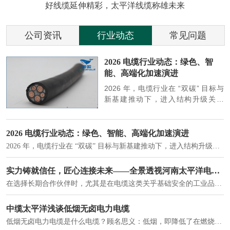
好线缆延伸精彩，太平洋线缆称雄未来
公司资讯
行业动态
常见问题
参
2026 电缆行业动态：绿色、智
能、高端化加速演进
端
2026 年，电缆行业在 “双碳” 目标与
筑
新基建推动下，进入结构升级关键
政
期，呈现绿色化、智能化、高端化三
房
大清晰趋势，市场格局持续优化。
2026 电缆行业动态：绿色、智能、高端化加速演进
2026 年，电缆行业在 “双碳” 目标与新基建推动下，进入结构升级关键期，呈现绿色化、智能化、高端化三大清晰趋势，市场格局持续优化。
建筑供电系统、住宅小区入户主线、市政工程路灯与景观供电、数据中心机房列头柜供电等。
实力铸就信任，匠心连接未来——全景透视河南太平洋电缆厂
在选择长期合作伙伴时，尤其是在电缆这类关乎基础安全的工业品上，供应商的“内在实力”远比一纸报价单更重要。今天，我们邀请您“云参观”河南太平洋电缆厂，透过每一个细节，看我们如何将“可靠”二字，铸入每一米电缆。
电力电缆作为配电系统的 "毛细血管"，承担着从变压器到终端用电设备的电力传输重任。
中缆太平洋浅谈低烟无卤电力电缆
低烟无卤电力电缆是什么电缆？顾名思义：低烟，即降低了在燃烧时有害物体的产生；卤素对于人体来说是一种有毒气体，无卤就是没有毒气体的释放，通常是针对电缆遇火灾时而言的。低烟无卤电力电缆又可以称之为环保电缆，低烟无卤电缆大多数用于医院和对环境卫生要求比较严格的地方。