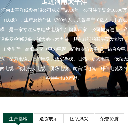
走进河南太平洋
河南太平洋线缆有限公司成立于2018年，公司注册资金10600万
（认缴），生产及协作团队200余人，具备年产10亿人民币的规
模，是一家专注从事电线电缆生产销售厂家，公司拥有进口生产
设备及检测设备，强大的技术力量，具有较强的新品研发能力，
主要生产：高低压交联电力电缆、矿物质防火电缆，铝合金电
缆，塑力电缆、控制电缆、架空导线、阻燃、耐火电缆、低烟无
卤电缆、预制分支电缆、屏蔽电缆、耐高温电缆、环保电缆及各
种特种电缆产品。
生产基地
送货展示
团队风采
荣誉资质