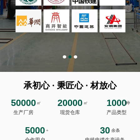
承初心 · 秉匠心 · 材放心
50000
20000
1000
㎡
㎡
种
生产厂房
现货仓库
产品类型
5000
30
+
余条
合作用户
电线电缆生产设备